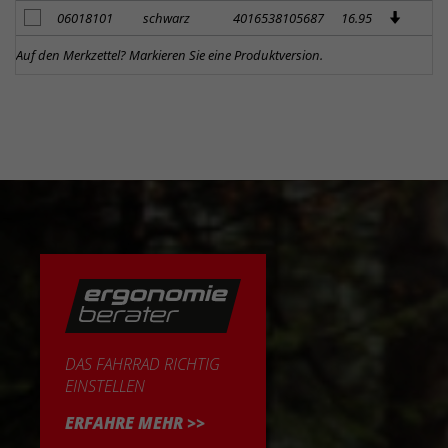
Artikel zum Merkzettel hinzufügen
06018101
schwarz
4016538105687
16.95
Auf den Merkzettel? Markieren Sie eine Produktversion.
DAS FAHRRAD RICHTIG
EINSTELLEN
ERFAHRE MEHR >>