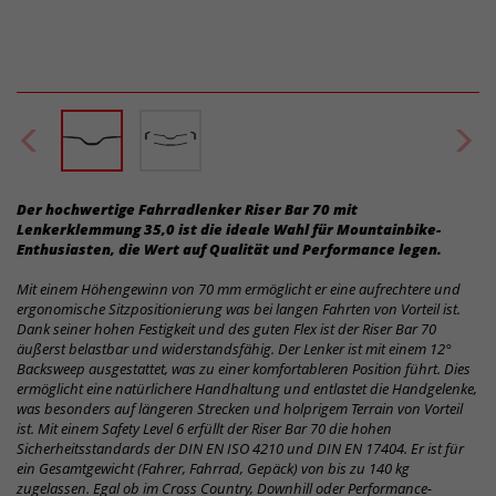
Der hochwertige Fahrradlenker Riser Bar 70 mit
Lenkerklemmung 35,0 ist die ideale Wahl für Mountainbike-
Enthusiasten, die Wert auf Qualität und Performance legen.
Mit einem Höhengewinn von 70 mm ermöglicht er eine aufrechtere und
ergonomische Sitzpositionierung was bei langen Fahrten von Vorteil ist.
Dank seiner hohen Festigkeit und des guten Flex ist der Riser Bar 70
äußerst belastbar und widerstandsfähig. Der Lenker ist mit einem 12°
Backsweep ausgestattet, was zu einer komfortableren Position führt. Dies
ermöglicht eine natürlichere Handhaltung und entlastet die Handgelenke,
was besonders auf längeren Strecken und holprigem Terrain von Vorteil
ist. Mit einem Safety Level 6 erfüllt der Riser Bar 70 die hohen
Sicherheitsstandards der DIN EN ISO 4210 und DIN EN 17404. Er ist für
ein Gesamtgewicht (Fahrer, Fahrrad, Gepäck) von bis zu 140 kg
zugelassen. Egal ob im Cross Country, Downhill oder Performance-