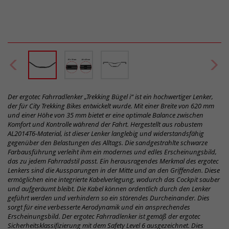
Der ergotec Fahrradlenker „Trekking Bügel i“ ist ein hochwertiger Lenker,
der für City Trekking Bikes entwickelt wurde. Mit einer Breite von 620 mm
und einer Höhe von 35 mm bietet er eine optimale Balance zwischen
Komfort und Kontrolle während der Fahrt. Hergestellt aus robustem
AL2014T6-Material, ist dieser Lenker langlebig und widerstandsfähig
gegenüber den Belastungen des Alltags. Die sandgestrahlte schwarze
Farbausführung verleiht ihm ein modernes und edles Erscheinungsbild,
das zu jedem Fahrradstil passt. Ein herausragendes Merkmal des ergotec
Lenkers sind die Aussparungen in der Mitte und an den Griffenden. Diese
ermöglichen eine integrierte Kabelverlegung, wodurch das Cockpit sauber
und aufgeräumt bleibt. Die Kabel können ordentlich durch den Lenker
geführt werden und verhindern so ein störendes Durcheinander. Dies
sorgt für eine verbesserte Aerodynamik und ein ansprechendes
Erscheinungsbild. Der ergotec Fahrradlenker ist gemäß der ergotec
Sicherheitsklassifizierung mit dem Safety Level 6 ausgezeichnet. Dies