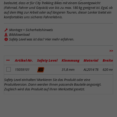
bedeutet, dass er für City Trekking Bikes mit einem Gesamtgewicht
(Fahrrad, Fahrer und Gepäck) von bis zu max. 180 kg geeignet ist. Egal, ob
auf dem Weg zur Arbeit oder auf längeren Touren, dieser Lenker bietet ein
komfortables uns sicheres Fahrerlebnis.
Montage + Sicherheitshinweis
Bilddownload
Safety Level was ist das? Hier mehr erfahren.
>>
Artikel-Nr.
Safety Level
Klemmung
Material
Breite
Artikel zum Merkzettel hinzufügen
15059101
31,8 mm
AL2014 T6
620 mm
Safety Level einhalten! Markieren Sie das Produkt oder eine
Produktversion. Dann werden Ihnen passende Bauteile angezeigt.
Zugleich wird das Produkt auf Ihren Merkzettel gesetzt.