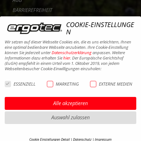
BARRIEREFREIHEIT
KONTAKT
COOKIE-EINSTELLUNGE
KARRIERE
N
B2B PORTAL
Wir setzen auf dieser Webseite Cookies ein, die es uns erleichtern, Ihnen
eine optimal bedienbare Webseite anzubieten. Ihre Cookie-Einstellung
COOKIES
können Sie jederzeit unter
Datenschutzerklärung
anpassen. Weitere
Informationen dazu erhalten Sie
hier
. Der Europäische Gerichtshof
(EuGH) empfiehlt in einem Urteil vom 1. Oktober 2019, von jedem
Webseitenbesucher Cookie-Einwilligungen einzuholen:
ESSENZIELL
MARKETING
EXTERNE MEDIEN
Alle akzeptieren
Auswahl zulassen
Cookie Einstellungen Detail
Datenschutz
Impressum