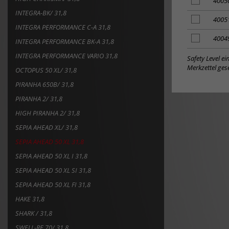
Artikel
4005
zum
INTEGRA-BK/ 31,8
Merkzettel
Artikel
4005
INTEGRA PERFORMANCE C-A 31,8
hinzufügen
zum
Merkzettel
Artikel
4004
INTEGRA PERFORMANCE BK-A 31,8
hinzufügen
zum
INTEGRA PERFORMANCE VARIO 31,8
Merkzettel
Safety Level e
hinzufügen
Merkzettel gese
OCTOPUS 50 XL/ 31,8
PIRANHA 650B/ 31,8
PIRANHA 2/ 31,8
HIGH PIRANHA 2/ 31,8
SEPIA AHEAD XL/ 31,8
SEPIA AHEAD 50 XL 31,8
SEPIA AHEAD 50 XL I 31,8
SEPIA AHEAD 50 XL SI 31,8
SEPIA AHEAD 50 XL FI 31,8
HAKE 31,8
SHARK / 31,8
SWELL-RE 70/ 31,8