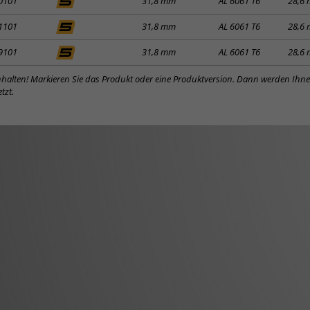
0101
31,8 mm
AL 6061 T6
28,6
1101
31,8 mm
AL 6061 T6
28,6
9101
31,8 mm
AL 6061 T6
28,6
inhalten! Markieren Sie das Produkt oder eine Produktversion. Dann werden Ihn
tzt.