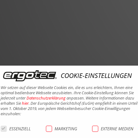
COOKIE-EINSTELLUNGEN
Wir setzen auf dieser Webseite Cookies ein, die es uns erleichtern, Ihnen eine
optimal bedienbare Webseite anzubieten. Ihre Cookie-Einstellung können Sie
jederzeit unter
Datenschutzerklärung
anpassen. Weitere Informationen dazu
erhalten Sie
hier
. Der Europäische Gerichtshof (EuGH) empfiehlt in einem Urteil
vom 1. Oktober 2019, von jedem Webseitenbesucher Cookie-Einwilligungen
einzuholen:
ESSENZIELL
MARKETING
EXTERNE MEDIEN