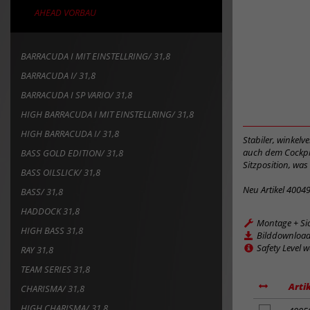
AHEAD VORBAU
BARRACUDA I MIT EINSTELLRING/ 31,8
BARRACUDA I/ 31,8
BARRACUDA I SP VARIO/ 31,8
HIGH BARRACUDA I MIT EINSTELLRING/ 31,8
HIGH BARRACUDA I/ 31,8
Stabiler, winkel
auch dem Cockpit
BASS GOLD EDITION/ 31,8
Sitzposition, was 
BASS OILSLICK/ 31,8
Neu Artikel 4004
BASS/ 31,8
HADDOCK 31,8
Montage + Si
HIGH BASS 31,8
Bilddownloa
Safety Level 
RAY 31,8
TEAM SERIES 31,8
Arti
CHARISMA/ 31,8
HIGH CHARISMA/ 31,8