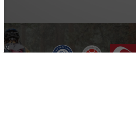
SSUM
SCHUTZ
REFREIHEIT
KT
RE
RTAL
ES