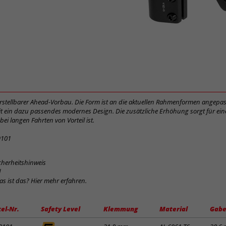
verstellbarer Ahead-Vorbau. Die Form ist an die aktuellen Rahmenformen angepas
 ein dazu passendes modernes Design. Die zusätzliche Erhöhung sorgt für ein
bei langen Fahrten von Vorteil ist.
9101
cherheitshinweis
d
was ist das? Hier mehr erfahren.
kel-Nr.
Safety Level
Klemmung
Material
Gabe