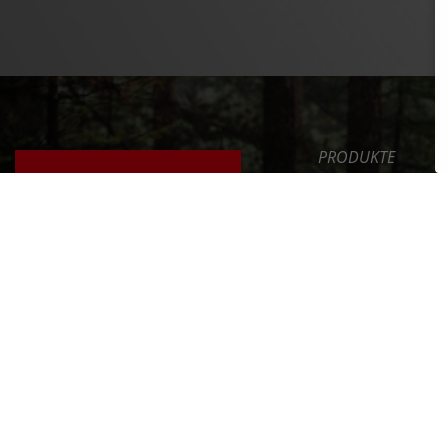
PRODUKTE
SAFETY LEVEL
ERGONOMIE
NEWS
DAS FAHRRAD RICHTIG
EINSTELLEN
SERVICE
UNTERNEHMEN
ERFAHRE MEHR >>
INT. DISTRIBUTOR