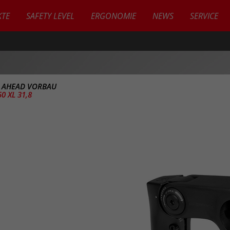
TE
SAFETY LEVEL
ERGONOMIE
NEWS
SERVICE
>
AHEAD VORBAU
0 XL 31,8