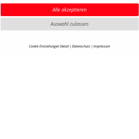
Alle akzeptieren
Auswahl zulassen
Cookie Einstellungen Detail
Datenschutz
Impressum
HIGHLIGHTS MTB
IMPRE
COOKIE-DETAILS
HIGHLIGHTS SATTEL UND
DATEN
SATTELSTÜTZEN
AGB
Hier finden Sie eine Übersicht über alle verwendeten Cookies. Ihre Cookie-
HIGHLIGHTS PEDALE
Einstellung können Sie jederzeit unter
Datenschutzerklärung
anpassen.
BARRIE
HIGHLIGHTS SPIEGEL
KONTA
HIGHLIGHTS COCKPIT
Alle akzeptieren
KARRIE
EN
B2B PO
Zurück
COOKI
ESSENZIELL (5)