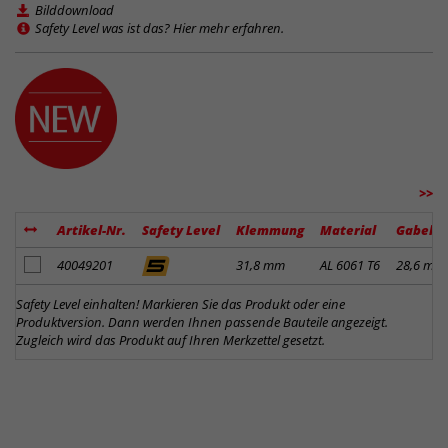
Bilddownload
Safety Level was ist das? Hier mehr erfahren.
>>
Artikel-Nr.
Safety Level
Klemmung
Material
Gabelk
Artikel zum Merkzettel hinzufügen
40049201
31,8 mm
AL 6061 T6
28,6 mm
Safety Level einhalten! Markieren Sie das Produkt oder eine
Produktversion. Dann werden Ihnen passende Bauteile angezeigt.
Zugleich wird das Produkt auf Ihren Merkzettel gesetzt.