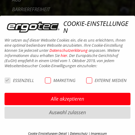
BARRIEREFREIHEIT
KONTAKT
COOKIE-EINSTELLUNGE
KARRIERE
N
B2B PORTAL
Wir setzen auf dieser Webseite Cookies ein, die es uns erleichtern, Ihnen
eine optimal bedienbare Webseite anzubieten. Ihre Cookie-Einstellung
COOKIES
können Sie jederzeit unter
Datenschutzerklärung
anpassen. Weitere
Informationen dazu erhalten Sie
hier
. Der Europäische Gerichtshof
(EuGH) empfiehlt in einem Urteil vom 1. Oktober 2019, von jedem
Webseitenbesucher Cookie-Einwilligungen einzuholen:
ESSENZIELL
MARKETING
EXTERNE MEDIEN
Alle akzeptieren
Auswahl zulassen
Cookie Einstellungen Detail
Datenschutz
Impressum