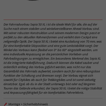
Der Fahrradvorbau Sepia 50 XL i ist die ideale Wahl für alle, die auf der
Suche nach einem stabilen und winkelverstellbaren Ahead-Vorbau sind.
Mit seiner robusten Konstruktion und seinem modernen Design passt er
perfekt zu den aktuellen Rahmenformen und verleiht dem Cockpit eine
zeitgemäße Optik. Der Sepia 50 XL i bietet eine Ausladung von 70 mm, was
für eine komfortable Sitzposition und eine gute Lenkstabilität sorgt. Der
Winkel des Vorbaus kann flexibel von 0° bis 60° eingestellt werden, um
eine individuelle Anpassung an die persönlichen Vorlieben und
Fahrbedingungen zu ermöglichen. Ein besonderes Merkmal des Sepia XL
ist die integrierte Kabelführung. Dadurch können die Kabel sauber und
ordentlich entlang des Vorbau geführt werden, was nicht nur das
Gesamtbild des Fahrrads aufwertet, sondern auch für eine reibungslose
Funktion der Schaltung und Bremsen sorgt. Der Vorbau eignet sich
sowohl für Citybikes als auch für Trekkingbikes und ist somit vielseitig
einsetzbar. Egal, ob du in der Stadt unterwegs bist oder auf längeren
Touren das Gelände erkundest, der Sepia 50 XL i bietet die nötige Stabilität
und Anpassungsfähigkeit für ein komfortables Fahrerlebnis.
Montage + Sicherheitshinweis