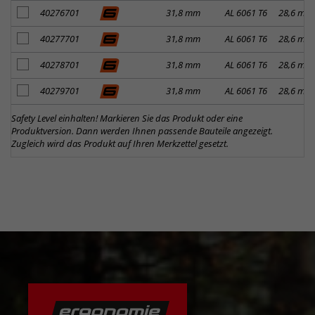
Artikel zum Merkzettel hinzufügen
40276701
31,8 mm
AL 6061 T6
28,6 mm
Artikel zum Merkzettel hinzufügen
40277701
31,8 mm
AL 6061 T6
28,6 mm
Artikel zum Merkzettel hinzufügen
40278701
31,8 mm
AL 6061 T6
28,6 mm
Artikel zum Merkzettel hinzufügen
40279701
31,8 mm
AL 6061 T6
28,6 mm
Safety Level einhalten! Markieren Sie das Produkt oder eine
Produktversion. Dann werden Ihnen passende Bauteile angezeigt.
Zugleich wird das Produkt auf Ihren Merkzettel gesetzt.