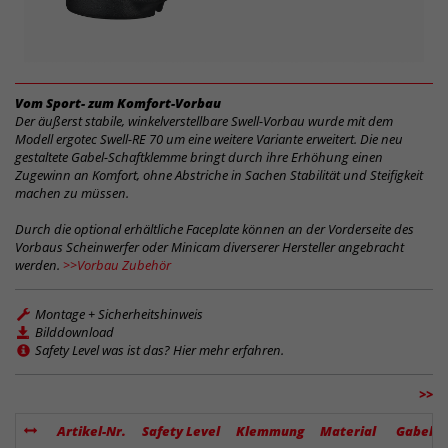
Vom Sport- zum Komfort-Vorbau
Der äußerst stabile, winkelverstellbare Swell-Vorbau wurde mit dem
Modell ergotec Swell-RE 70 um eine weitere Variante erweitert. Die neu
gestaltete Gabel-Schaftklemme bringt durch ihre Erhöhung einen
Zugewinn an Komfort, ohne Abstriche in Sachen Stabilität und Steifigkeit
machen zu müssen.
Durch die optional erhältliche Faceplate können an der Vorderseite des
Vorbaus Scheinwerfer oder Minicam diverserer Hersteller angebracht
werden.
>>Vorbau Zubehör
Montage + Sicherheitshinweis
Bilddownload
Safety Level was ist das? Hier mehr erfahren.
>>
Artikel-Nr.
Safety Level
Klemmung
Material
Gabelk