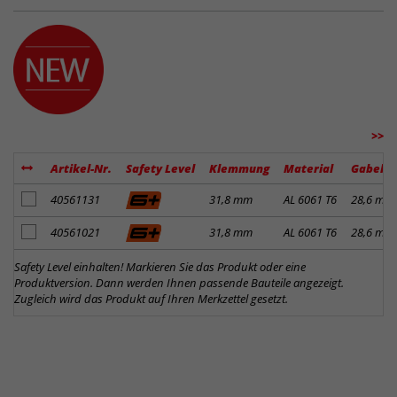
>>
Artikel-Nr.
Safety Level
Klemmung
Material
Gabelk
Artikel zum Merkzettel hinzufügen
40561131
31,8 mm
AL 6061 T6
28,6 mm
Artikel zum Merkzettel hinzufügen
40561021
31,8 mm
AL 6061 T6
28,6 mm
Safety Level einhalten! Markieren Sie das Produkt oder eine
Produktversion. Dann werden Ihnen passende Bauteile angezeigt.
Zugleich wird das Produkt auf Ihren Merkzettel gesetzt.