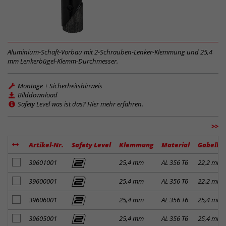
Aluminium-Schaft-Vorbau mit 2-Schrauben-Lenker-Klemmung und 25,4
mm Lenkerbügel-Klemm-Durchmesser.
Montage + Sicherheitshinweis
Bilddownload
Safety Level was ist das? Hier mehr erfahren.
>>
Artikel-Nr.
Safety Level
Klemmung
Material
Gabelkl
Artikel zum Merkzettel hinzufügen
39601001
25,4 mm
AL 356 T6
22,2 mm
Artikel zum Merkzettel hinzufügen
39600001
25,4 mm
AL 356 T6
22,2 mm
Artikel zum Merkzettel hinzufügen
39606001
25,4 mm
AL 356 T6
25,4 mm
Artikel zum Merkzettel hinzufügen
39605001
25,4 mm
AL 356 T6
25,4 mm