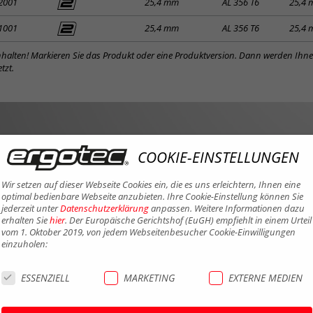
2001
25,4 mm
AL 356 T6
25,4
1001
25,4 mm
AL 356 T6
25,4
inhalten! Markieren Sie das Produkt oder eine Produktversion. Dann werden Ihn
tzt.
COOKIE-EINSTELLUNGEN
Wir setzen auf dieser Webseite Cookies ein, die es uns erleichtern, Ihnen eine
optimal bedienbare Webseite anzubieten. Ihre Cookie-Einstellung können Sie
jederzeit unter
Datenschutzerklärung
anpassen. Weitere Informationen dazu
erhalten Sie
hier
. Der Europäische Gerichtshof (EuGH) empfiehlt in einem Urteil
vom 1. Oktober 2019, von jedem Webseitenbesucher Cookie-Einwilligungen
einzuholen:
ESSENZIELL
MARKETING
EXTERNE MEDIEN