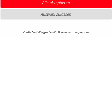
Alle akzeptieren
Auswahl zulassen
Cookie Einstellungen Detail
Datenschutz
Impressum
COOKIE-DETAILS
HIGHLIGHTS MTB
IMPRE
Hier finden Sie eine Übersicht über alle verwendeten Cookies. Ihre Cookie-
HIGHLIGHTS SATTEL UND
DATEN
Einstellung können Sie jederzeit unter
Datenschutzerklärung
anpassen.
SATTELSTÜTZEN
AGB
HIGHLIGHTS PEDALE
BARRIE
Alle akzeptieren
HIGHLIGHTS SPIEGEL
KONTA
HIGHLIGHTS COCKPIT
Zurück
KARRIE
EN
B2B PO
COOKI
ESSENZIELL (5)
Essenzielle Cookies ermöglichen grundlegende Funktionen und sind für die