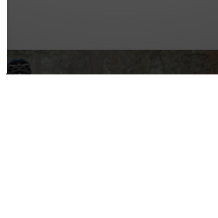
SSUM
SCHUTZ
REFREIHEIT
KT
RE
RTAL
ES