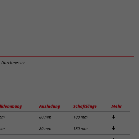
m-Durchmesser
lklemmung
Ausladung
Schaftlänge
Mehr
 mm
80 mm
180 mm
 mm
80 mm
180 mm