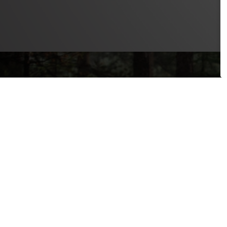
PRODUKTE
SAFETY LEVEL
ERGONOMIE
NEWS
DAS FAHRRAD RICHTIG
EINSTELLEN
SERVICE
UNTERNEHMEN
ERFAHRE MEHR >>
INT. DISTRIBUTOR