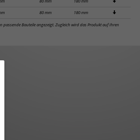
 mm
80 mm
180 mm
 mm
80 mm
180 mm
en passende Bauteile angezeigt. Zugleich wird das Produkt auf Ihren