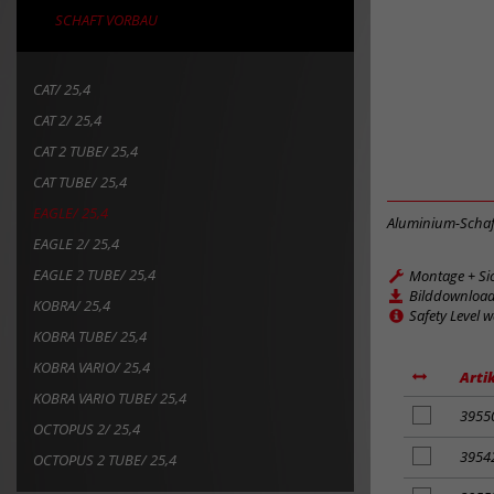
SCHAFT VORBAU
CAT/ 25,4
CAT 2/ 25,4
CAT 2 TUBE/ 25,4
CAT TUBE/ 25,4
EAGLE/ 25,4
Aluminium-Schaf
EAGLE 2/ 25,4
EAGLE 2 TUBE/ 25,4
Montage + Si
Bilddownloa
KOBRA/ 25,4
Safety Level 
KOBRA TUBE/ 25,4
KOBRA VARIO/ 25,4
Arti
KOBRA VARIO TUBE/ 25,4
Artikel
3955
OCTOPUS 2/ 25,4
zum
Merkzettel
Artikel
3954
OCTOPUS 2 TUBE/ 25,4
hinzufügen
zum