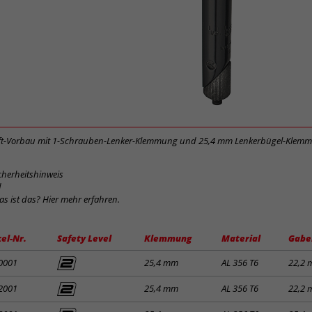
t-Vorbau mit 1-Schrauben-Lenker-Klemmung und 25,4 mm Lenkerbügel-Klem
cherheitshinweis
d
was ist das? Hier mehr erfahren.
kel-Nr.
Safety Level
Klemmung
Material
Gabe
0001
25,4 mm
AL 356 T6
22,2
2001
25,4 mm
AL 356 T6
22,2