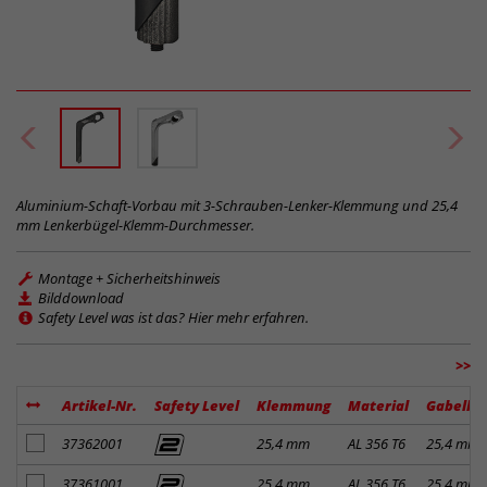
Aluminium-Schaft-Vorbau mit 3-Schrauben-Lenker-Klemmung und 25,4
mm Lenkerbügel-Klemm-Durchmesser.
Montage + Sicherheitshinweis
Bilddownload
Safety Level was ist das? Hier mehr erfahren.
>>
Artikel-Nr.
Safety Level
Klemmung
Material
Gabelkl
Artikel zum Merkzettel hinzufügen
37362001
25,4 mm
AL 356 T6
25,4 mm
Artikel zum Merkzettel hinzufügen
37361001
25,4 mm
AL 356 T6
25,4 mm