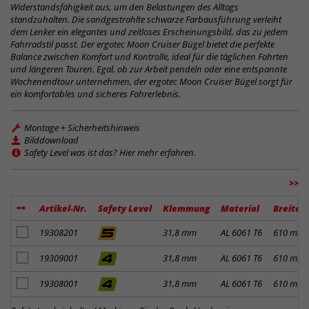
Widerstandsfähigkeit aus, um den Belastungen des Alltags
standzuhalten. Die sandgestrahlte schwarze Farbausführung verleiht
dem Lenker ein elegantes und zeitloses Erscheinungsbild, das zu jedem
Fahrradstil passt. Der ergotec Moon Cruiser Bügel bietet die perfekte
Balance zwischen Komfort und Kontrolle, ideal für die täglichen Fahrten
und längeren Touren. Egal, ob zur Arbeit pendeln oder eine entspannte
Wochenendtour unternehmen, der ergotec Moon Cruiser Bügel sorgt für
ein komfortables und sicheres Fahrerlebnis.
Montage + Sicherheitshinweis
Bilddownload
Safety Level was ist das? Hier mehr erfahren.
>>
Artikel-Nr.
Safety Level
Klemmung
Material
Breite
Artikel zum Merkzettel hinzufügen
19308201
31,8 mm
AL 6061 T6
610 mm
Artikel zum Merkzettel hinzufügen
19309001
31,8 mm
AL 6061 T6
610 mm
Artikel zum Merkzettel hinzufügen
19308001
31,8 mm
AL 6061 T6
610 mm