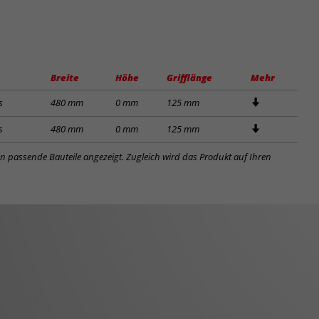
Breite
Höhe
Grifflänge
Mehr
s
480 mm
0 mm
125 mm
s
480 mm
0 mm
125 mm
en passende Bauteile angezeigt. Zugleich wird das Produkt auf Ihren