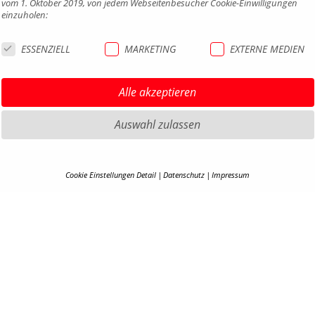
vom 1. Oktober 2019, von jedem Webseitenbesucher Cookie-Einwilligungen
einzuholen:
ESSENZIELL
MARKETING
EXTERNE MEDIEN
Alle akzeptieren
Auswahl zulassen
HIGHLIGHTS MTB
IMPRE
Cookie Einstellungen Detail
Datenschutz
Impressum
COOKIE-DETAILS
HIGHLIGHTS SATTEL UND
DATEN
SATTELSTÜTZEN
AGB
Hier finden Sie eine Übersicht über alle verwendeten Cookies. Ihre Cookie-
HIGHLIGHTS PEDALE
BARRIE
Einstellung können Sie jederzeit unter
Datenschutzerklärung
anpassen.
HIGHLIGHTS SPIEGEL
KONTA
HIGHLIGHTS COCKPIT
KARRIE
Alle akzeptieren
EN
B2B PO