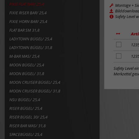
FIXIE FLAT BAR/ 25,4
Montage + Si
Bilddownloa
FIXIE RISER BAR/ 25,4
Safety Level 
FIXIE HORN BAR/ 25,4
FLAT BAR SM 31,8
Arti
LADYTOWN BÜGEL/ 25,4
Artikel
123
LADYTOWN BÜGEL/ 31,8
zum
Merkzettel
M-BAR MAS/ 25,4
Artikel
123
hinzufügen
zum
MOON BÜGEL/ 25,4
Merkzettel
Safety Level e
hinzufügen
MOON BÜGEL/ 31,8
Merkzettel gese
MOON CRUISER BÜGEL/ 25,4
MOON CRUISER BÜGEL/ 31,8
NSU BÜGEL/ 25,4
RISER BÜGEL/ 25,4
RISER BÜGEL 30/ 25,4
RISER BAR MAS/ 31,8
SPACEBÜGEL/ 25,4