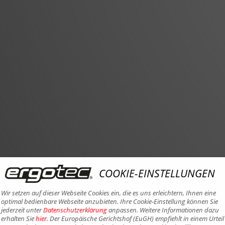
COOKIE-EINSTELLUNGEN
Wir setzen auf dieser Webseite Cookies ein, die es uns erleichtern, Ihnen eine
optimal bedienbare Webseite anzubieten. Ihre Cookie-Einstellung können Sie
jederzeit unter
Datenschutzerklärung
anpassen. Weitere Informationen dazu
erhalten Sie
hier
. Der Europäische Gerichtshof (EuGH) empfiehlt in einem Urteil