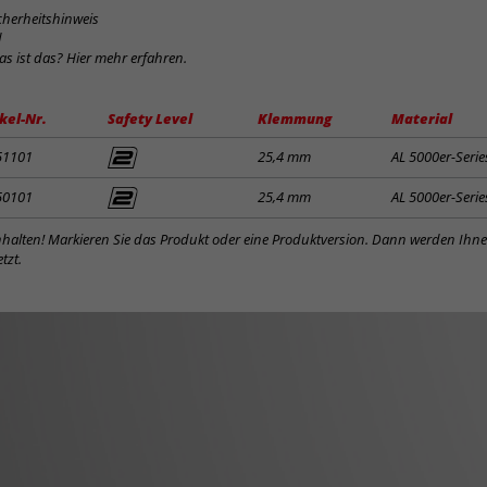
cherheitshinweis
d
was ist das? Hier mehr erfahren.
kel-Nr.
Safety Level
Klemmung
Material
51101
25,4 mm
AL 5000er-Serie
50101
25,4 mm
AL 5000er-Serie
inhalten! Markieren Sie das Produkt oder eine Produktversion. Dann werden Ihn
tzt.