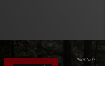
PRODUKTE
SAFETY LEVEL
ERGONOMIE
NEWS
DAS FAHRRAD RICHTIG
EINSTELLEN
SERVICE
UNTERNEHMEN
ERFAHRE MEHR >>
INT. DISTRIBUTOR