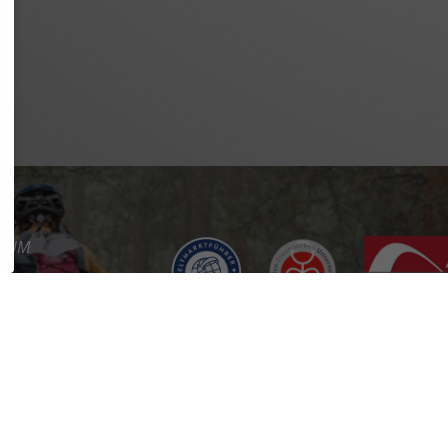
SSUM
SCHUTZ
REFREIHEIT
KT
RE
RTAL