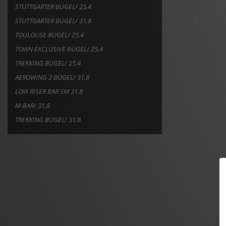
STUTTGARTER BÜGEL/ 25,4
STUTTGARTER BÜGEL/ 31,8
TOULOUSE BÜGEL/ 25,4
TOWN EXCLUSIVE BÜGEL/ 25,4
TREKKING BÜGEL/ 25,4
AEROWING 2 BÜGEL/ 31,8
LOW RISER BAR SM 31,8
M-BAR/ 31,8
TREKKING BÜGEL/ 31,8