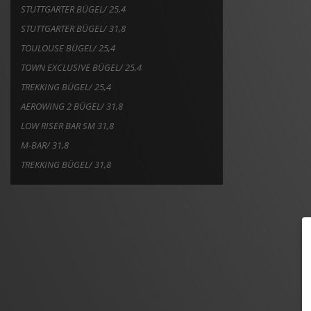
STUTTGARTER BÜGEL/ 25,4
STUTTGARTER BÜGEL/ 31,8
TOULOUSE BÜGEL/ 25,4
TOWN EXCLUSIVE BÜGEL/ 25,4
TREKKING BÜGEL/ 25,4
AEROWING 2 BÜGEL/ 31,8
LOW RISER BAR SM 31,8
M-BAR/ 31,8
TREKKING BÜGEL/ 31,8