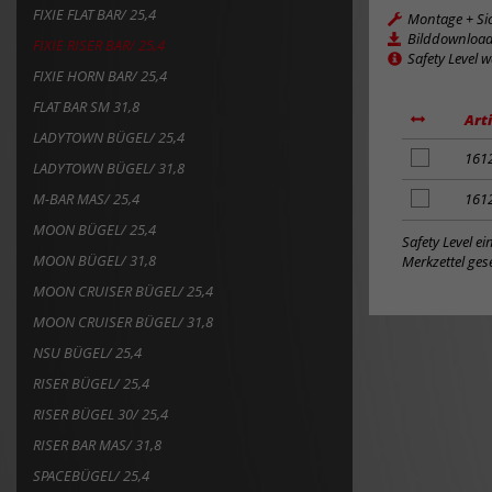
FIXIE FLAT BAR/ 25,4
Montage + Si
Bilddownloa
FIXIE RISER BAR/ 25,4
Safety Level 
FIXIE HORN BAR/ 25,4
FLAT BAR SM 31,8
Art
LADYTOWN BÜGEL/ 25,4
Artikel
161
LADYTOWN BÜGEL/ 31,8
zum
Merkzettel
M-BAR MAS/ 25,4
Artikel
161
hinzufügen
zum
MOON BÜGEL/ 25,4
Merkzettel
Safety Level e
hinzufügen
MOON BÜGEL/ 31,8
Merkzettel gese
MOON CRUISER BÜGEL/ 25,4
MOON CRUISER BÜGEL/ 31,8
NSU BÜGEL/ 25,4
RISER BÜGEL/ 25,4
RISER BÜGEL 30/ 25,4
RISER BAR MAS/ 31,8
SPACEBÜGEL/ 25,4