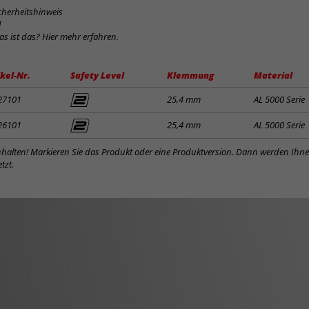
cherheitshinweis
d
was ist das? Hier mehr erfahren.
ikel-Nr.
Safety Level
Klemmung
Material
27101
25,4 mm
AL 5000 Serie
26101
25,4 mm
AL 5000 Serie
inhalten! Markieren Sie das Produkt oder eine Produktversion. Dann werden Ihn
tzt.