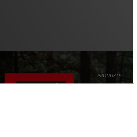
PRODUKTE
SAFETY LEVEL
ERGONOMIE
NEWS
DAS FAHRRAD RICHTIG
EINSTELLEN
SERVICE
UNTERNEHMEN
ERFAHRE MEHR >>
INT. DISTRIBUTOR