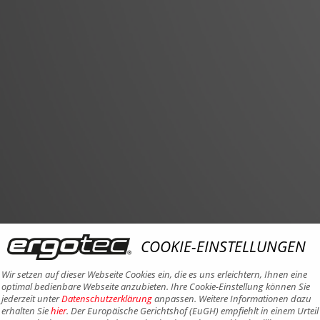
COOKIE-EINSTELLUNGEN
Wir setzen auf dieser Webseite Cookies ein, die es uns erleichtern, Ihnen eine
optimal bedienbare Webseite anzubieten. Ihre Cookie-Einstellung können Sie
jederzeit unter
Datenschutzerklärung
anpassen. Weitere Informationen dazu
erhalten Sie
hier
. Der Europäische Gerichtshof (EuGH) empfiehlt in einem Urteil