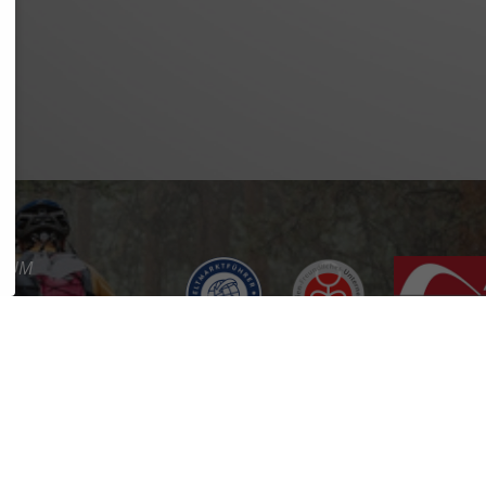
SSUM
SCHUTZ
REFREIHEIT
KT
RE
RTAL