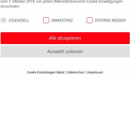
vom 1. Oktober 2019, von jedem Webseitenbesucher Cookie-Einwilligungen
einzuholen:
ESSENZIELL
MARKETING
EXTERNE MEDIEN
Alle akzeptieren
Auswahl zulassen
HIGHLIGHTS MTB
IMPRE
Cookie Einstellungen Detail
Datenschutz
Impressum
COOKIE-DETAILS
HIGHLIGHTS SATTEL UND
DATEN
SATTELSTÜTZEN
AGB
Hier finden Sie eine Übersicht über alle verwendeten Cookies. Ihre Cookie-
HIGHLIGHTS PEDALE
BARRIE
Einstellung können Sie jederzeit unter
Datenschutzerklärung
anpassen.
HIGHLIGHTS SPIEGEL
KONTA
HIGHLIGHTS COCKPIT
KARRIE
Alle akzeptieren
EN
B2B PO