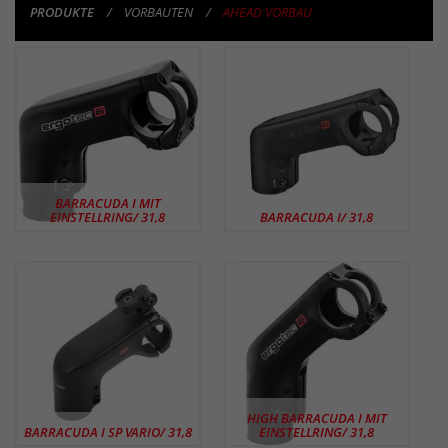
PRODUKTE
VORBAUTEN
AHEAD VORBAU
PRODUKTE
BARRACUDA I MIT
EINSTELLRING/ 31,8
BARRACUDA I/ 31,8
HIGH BARRACUDA I MIT
BARRACUDA I SP VARIO/ 31,8
EINSTELLRING/ 31,8