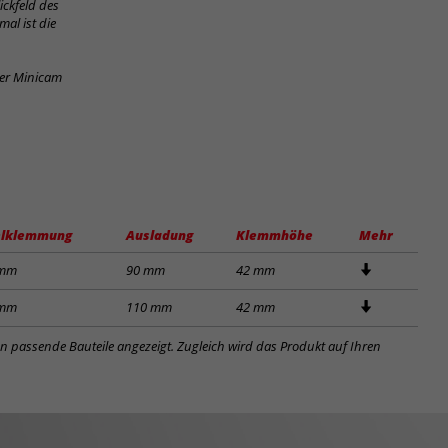
ickfeld des
al ist die
der Minicam
lklemmung
Ausladung
Klemmhöhe
Mehr
 mm
90 mm
42 mm
 mm
110 mm
42 mm
en passende Bauteile angezeigt. Zugleich wird das Produkt auf Ihren