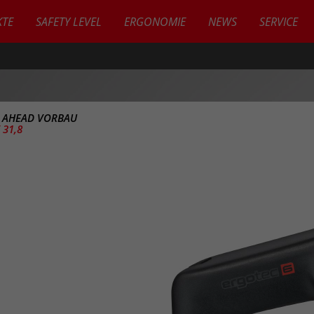
TE
SAFETY LEVEL
ERGONOMIE
NEWS
SERVICE
>
AHEAD VORBAU
 31,8