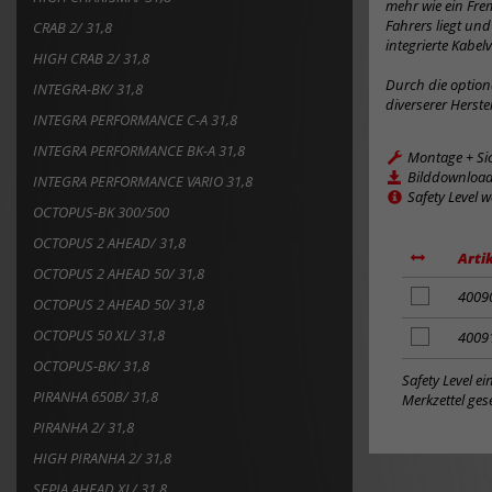
mehr wie ein Frem
Fahrers liegt un
CRAB 2/ 31,8
integrierte Kabel
HIGH CRAB 2/ 31,8
Durch die option
INTEGRA-BK/ 31,8
diverserer Herst
INTEGRA PERFORMANCE C-A 31,8
INTEGRA PERFORMANCE BK-A 31,8
Montage + Si
Bilddownloa
INTEGRA PERFORMANCE VARIO 31,8
Safety Level 
OCTOPUS-BK 300/500
OCTOPUS 2 AHEAD/ 31,8
Arti
OCTOPUS 2 AHEAD 50/ 31,8
Artikel
4009
OCTOPUS 2 AHEAD 50/ 31,8
zum
OCTOPUS 50 XL/ 31,8
Merkzettel
Artikel
4009
hinzufügen
zum
OCTOPUS-BK/ 31,8
Merkzettel
Safety Level e
PIRANHA 650B/ 31,8
hinzufügen
Merkzettel gese
PIRANHA 2/ 31,8
HIGH PIRANHA 2/ 31,8
SEPIA AHEAD XL/ 31,8