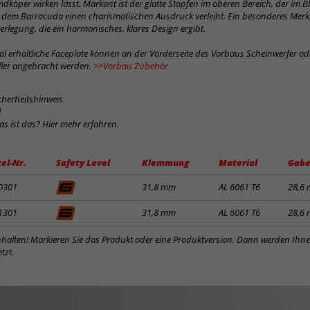
dköper wirken lässt. Markant ist der glatte Stopfen im oberen Bereich, der im Bl
d dem Barracuda einen charismatischen Ausdruck verleiht. Ein besonderes Merkm
verlegung, die ein harmonisches, klares Design ergibt.
al erhältliche Faceplate können an der Vorderseite des Vorbaus Scheinwerfer o
eller angebracht werden.
>>Vorbau Zubehör
cherheitshinweis
d
was ist das? Hier mehr erfahren.
kel-Nr.
Safety Level
Klemmung
Material
Gabe
0301
31,8 mm
AL 6061 T6
28,6
1301
31,8 mm
AL 6061 T6
28,6
inhalten! Markieren Sie das Produkt oder eine Produktversion. Dann werden Ihn
tzt.