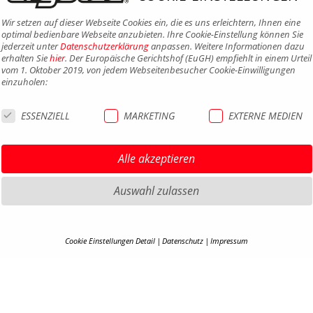
Wir setzen auf dieser Webseite Cookies ein, die es uns erleichtern, Ihnen eine
optimal bedienbare Webseite anzubieten. Ihre Cookie-Einstellung können Sie
jederzeit unter
Datenschutzerklärung
anpassen. Weitere Informationen dazu
erhalten Sie
hier
. Der Europäische Gerichtshof (EuGH) empfiehlt in einem Urteil
vom 1. Oktober 2019, von jedem Webseitenbesucher Cookie-Einwilligungen
einzuholen:
ESSENZIELL
MARKETING
EXTERNE MEDIEN
Alle akzeptieren
Auswahl zulassen
HIGHLIGHTS MTB
IMPRE
Cookie Einstellungen Detail
Datenschutz
Impressum
HIGHLIGHTS SATTEL UND
DATEN
COOKIE-DETAILS
SATTELSTÜTZEN
AGB
HIGHLIGHTS PEDALE
Hier finden Sie eine Übersicht über alle verwendeten Cookies. Ihre Cookie-
BARRIE
Einstellung können Sie jederzeit unter
Datenschutzerklärung
anpassen.