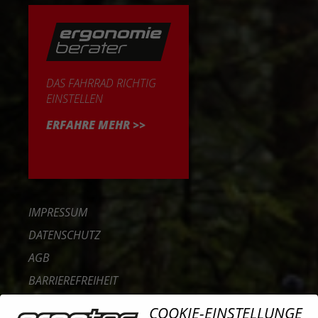
DAS FAHRRAD RICHTIG
EINSTELLEN
ERFAHRE MEHR >>
IMPRESSUM
DATENSCHUTZ
AGB
BARRIEREFREIHEIT
KONTAKT
COOKIE-EINSTELLUNGE