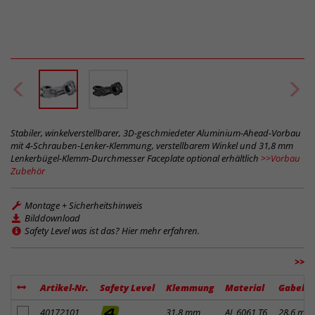
Stabiler, winkelverstellbarer, 3D-geschmiedeter Aluminium-Ahead-Vorbau
mit 4-Schrauben-Lenker-Klemmung, verstellbarem Winkel und 31,8 mm
Lenkerbügel-Klemm-Durchmesser Faceplate optional erhältlich
>>Vorbau
Zubehör
Montage + Sicherheitshinweis
Bilddownload
Safety Level was ist das? Hier mehr erfahren.
>>
Artikel-Nr.
Safety Level
Klemmung
Material
Gabelk
Artikel zum Merkzettel hinzufügen
40172101
31,8 mm
AL 6061 T6
28,6 mm