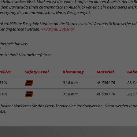
dköper wirken lässt. Markant ist der glatte Stopfen im oberen Bereich, der im Bl
d dem Barracuda einen charismatischen Ausdruck verleiht. Ein besonderes Merkm
verlegung, die ein harmonisches, klares Design ergibt.
al erhältliche Faceplate können an der Vorderseite des Vorbaus Scheinwerfer o
eller angebracht werden.
>>Vorbau Zubehör
cherheitshinweis
d
was ist das? Hier mehr erfahren.
kel-Nr.
Safety Level
Klemmung
Material
Gabe
5101
31,8 mm
AL 6061 T6
28,6
6101
31,8 mm
AL 6061 T6
28,6
inhalten! Markieren Sie das Produkt oder eine Produktversion. Dann werden Ihn
tzt.