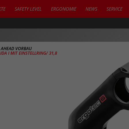
TE
SAFETY LEVEL
ERGONOMIE
NEWS
SERVICE
>
AHEAD VORBAU
DA I MIT EINSTELLRING/ 31,8