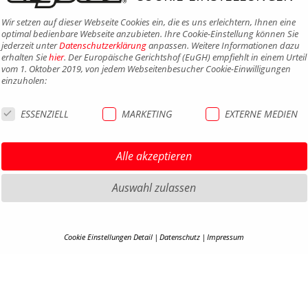
Wir setzen auf dieser Webseite Cookies ein, die es uns erleichtern, Ihnen eine
optimal bedienbare Webseite anzubieten. Ihre Cookie-Einstellung können Sie
jederzeit unter
Datenschutzerklärung
anpassen. Weitere Informationen dazu
erhalten Sie
hier
. Der Europäische Gerichtshof (EuGH) empfiehlt in einem Urteil
vom 1. Oktober 2019, von jedem Webseitenbesucher Cookie-Einwilligungen
einzuholen:
ESSENZIELL
MARKETING
EXTERNE MEDIEN
Alle akzeptieren
Auswahl zulassen
HIGHLIGHTS MTB
IMPRE
Cookie Einstellungen Detail
Datenschutz
Impressum
HIGHLIGHTS SATTEL UND
DATEN
COOKIE-DETAILS
SATTELSTÜTZEN
AGB
HIGHLIGHTS PEDALE
Hier finden Sie eine Übersicht über alle verwendeten Cookies. Ihre Cookie-
BARRIE
Einstellung können Sie jederzeit unter
Datenschutzerklärung
anpassen.