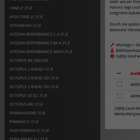
mehr wie ein Frem
Fahrers liegt un
CRAB 2/ 31,8
integrierte Kabel
HIGH CRAB 2/ 31,8
Durch die option
INTEGRA-BK/ 31,8
diverserer Herst
INTEGRA PERFORMANCE C-A 31,8
INTEGRA PERFORMANCE BK-A 31,8
Montage + Si
Bilddownloa
INTEGRA PERFORMANCE VARIO 31,8
Safety Level 
OCTOPUS-BK 300/500
OCTOPUS 2 AHEAD/ 31,8
Arti
OCTOPUS 2 AHEAD 50/ 31,8
Artikel
4009
OCTOPUS 2 AHEAD 50/ 31,8
zum
OCTOPUS 50 XL/ 31,8
Merkzettel
Artikel
4009
hinzufügen
zum
OCTOPUS-BK/ 31,8
Merkzettel
Safety Level e
PIRANHA 650B/ 31,8
hinzufügen
Merkzettel gese
PIRANHA 2/ 31,8
HIGH PIRANHA 2/ 31,8
SEPIA AHEAD XL/ 31,8