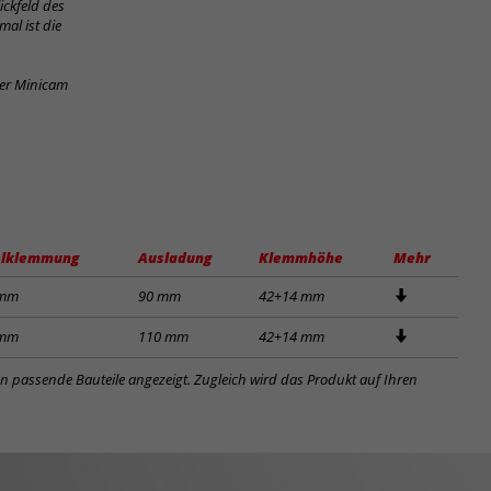
ickfeld des
al ist die
der Minicam
lklemmung
Ausladung
Klemmhöhe
Mehr
 mm
90 mm
42+14 mm
 mm
110 mm
42+14 mm
en passende Bauteile angezeigt. Zugleich wird das Produkt auf Ihren