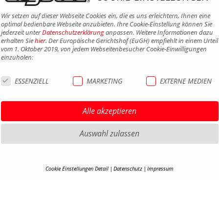
Wir setzen auf dieser Webseite Cookies ein, die es uns erleichtern, Ihnen eine
optimal bedienbare Webseite anzubieten. Ihre Cookie-Einstellung können Sie
jederzeit unter
Datenschutzerklärung
anpassen. Weitere Informationen dazu
erhalten Sie
hier
. Der Europäische Gerichtshof (EuGH) empfiehlt in einem Urteil
vom 1. Oktober 2019, von jedem Webseitenbesucher Cookie-Einwilligungen
einzuholen:
ESSENZIELL
MARKETING
EXTERNE MEDIEN
Alle akzeptieren
Auswahl zulassen
HIGHLIGHTS MTB
IMPRE
Cookie Einstellungen Detail
Datenschutz
Impressum
HIGHLIGHTS SATTEL UND
DATEN
COOKIE-DETAILS
SATTELSTÜTZEN
AGB
HIGHLIGHTS PEDALE
Hier finden Sie eine Übersicht über alle verwendeten Cookies. Ihre Cookie-
BARRIE
Einstellung können Sie jederzeit unter
Datenschutzerklärung
anpassen.