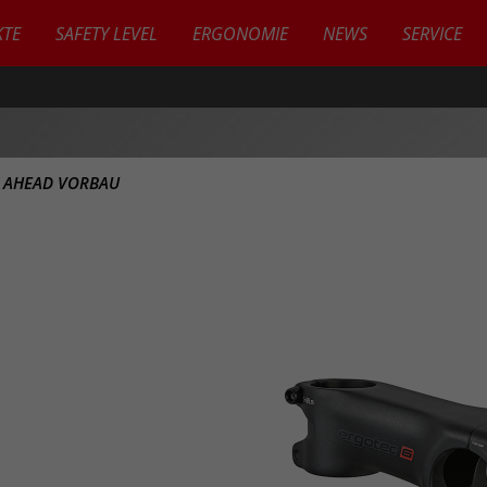
TE
SAFETY LEVEL
ERGONOMIE
NEWS
SERVICE
>
AHEAD VORBAU