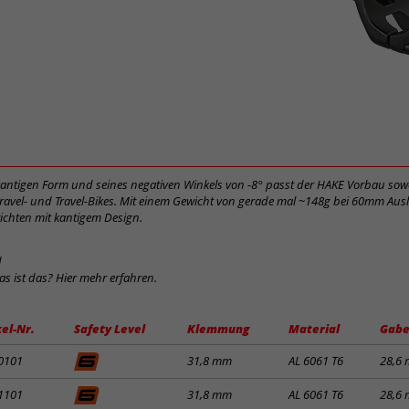
t kantigen Form und seines negativen Winkels von -8° passt der HAKE Vorbau s
ravel- und Travel-Bikes. Mit einem Gewicht von gerade mal ~148g bei 60mm Aus
ichten mit kantigem Design.
d
was ist das? Hier mehr erfahren.
kel-Nr.
Safety Level
Klemmung
Material
Gabe
0101
31,8 mm
AL 6061 T6
28,6
1101
31,8 mm
AL 6061 T6
28,6