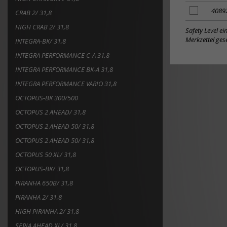
hinzufügen
zum
Merkzettel
Artikel
4089
CRAB 2/ 31,8
hinzufügen
zum
HIGH CRAB 2/ 31,8
Merkzettel
Safety Level e
hinzufügen
Merkzettel gese
INTEGRA-BK/ 31,8
INTEGRA PERFORMANCE C-A 31,8
INTEGRA PERFORMANCE BK-A 31,8
INTEGRA PERFORMANCE VARIO 31,8
OCTOPUS-BK 300/500
OCTOPUS 2 AHEAD/ 31,8
OCTOPUS 2 AHEAD 50/ 31,8
OCTOPUS 2 AHEAD 50/ 31,8
OCTOPUS 50 XL/ 31,8
OCTOPUS-BK/ 31,8
PIRANHA 650B/ 31,8
PIRANHA 2/ 31,8
HIGH PIRANHA 2/ 31,8
SEPIA AHEAD XL/ 31,8