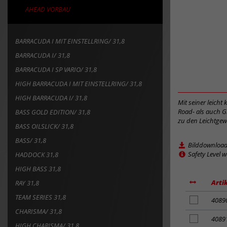
AHEAD VORBAU
BARRACUDA I MIT EINSTELLRING/ 31,8
BARRACUDA I/ 31,8
BARRACUDA I SP VARIO/ 31,8
HIGH BARRACUDA I MIT EINSTELLRING/ 31,8
HIGH BARRACUDA I/ 31,8
Mit seiner leich
Road- als auch G
BASS GOLD EDITION/ 31,8
zu den Leichtgew
BASS OILSLICK/ 31,8
BASS/ 31,8
Bilddownloa
Safety Level 
HADDOCK 31,8
HIGH BASS 31,8
Arti
RAY 31,8
TEAM SERIES 31,8
Artikel
4089
zum
CHARISMA/ 31,8
Merkzettel
Artikel
4089
HIGH CHARISMA/ 31,8