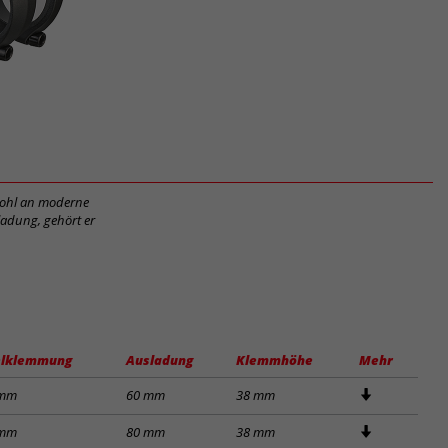
owohl an moderne
ladung, gehört er
lklemmung
Ausladung
Klemmhöhe
Mehr
 mm
60 mm
38 mm
 mm
80 mm
38 mm