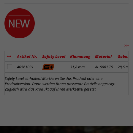
>>
Artikel-Nr.
Safety Level
Klemmung
Material
Gabelk
Artikel zum Merkzettel hinzufügen
40561031
31,8 mm
AL 6061 T6
28,6 mm
Safety Level einhalten! Markieren Sie das Produkt oder eine
Produktversion. Dann werden Ihnen passende Bauteile angezeigt.
Zugleich wird das Produkt auf Ihren Merkzettel gesetzt.