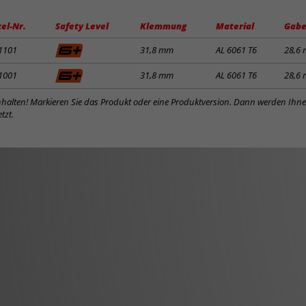
kel-Nr.
Safety Level
Klemmung
Material
Gabe
1101
31,8 mm
AL 6061 T6
28,6
1001
31,8 mm
AL 6061 T6
28,6
inhalten! Markieren Sie das Produkt oder eine Produktversion. Dann werden Ihn
tzt.