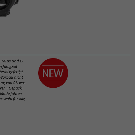
en MTBs und E-
sfähigkeit
ial gefertigt,
s-Vorbau nicht
ung von 0°, was
hrer + Gepäck)
elände fahren
 Wahl für alle,