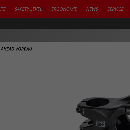
TE
SAFETY LEVEL
ERGONOMIE
NEWS
SERVICE
>
AHEAD VORBAU