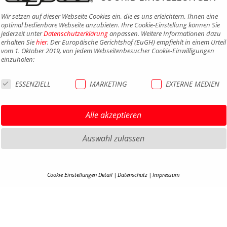
Wir setzen auf dieser Webseite Cookies ein, die es uns erleichtern, Ihnen eine
optimal bedienbare Webseite anzubieten. Ihre Cookie-Einstellung können Sie
jederzeit unter
Datenschutzerklärung
anpassen. Weitere Informationen dazu
erhalten Sie
hier
. Der Europäische Gerichtshof (EuGH) empfiehlt in einem Urteil
vom 1. Oktober 2019, von jedem Webseitenbesucher Cookie-Einwilligungen
einzuholen:
ESSENZIELL
MARKETING
EXTERNE MEDIEN
Alle akzeptieren
Auswahl zulassen
HIGHLIGHTS MTB
IMPRE
Cookie Einstellungen Detail
Datenschutz
Impressum
HIGHLIGHTS SATTEL UND
DATEN
COOKIE-DETAILS
SATTELSTÜTZEN
AGB
HIGHLIGHTS PEDALE
Hier finden Sie eine Übersicht über alle verwendeten Cookies. Ihre Cookie-
BARRIE
Einstellung können Sie jederzeit unter
Datenschutzerklärung
anpassen.