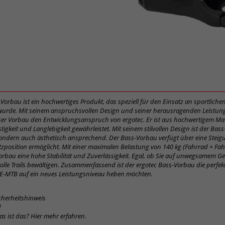
-Vorbau ist ein hochwertiges Produkt, das speziell für den Einsatz an sportlich
wurde. Mit seinem anspruchsvollen Design und seiner herausragenden Leistung
eser Vorbau den Entwicklungsanspruch von ergotec. Er ist aus hochwertigem Mater
tigkeit und Langlebigkeit gewährleistet. Mit seinem stilvollen Design ist der Bas
sondern auch ästhetisch ansprechend. Der Bass-Vorbau verfügt über eine Steig
itzposition ermöglicht. Mit einer maximalen Belastung von 140 kg (Fahrrad + Fa
Vorbau eine hohe Stabilität und Zuverlässigkeit. Egal, ob Sie auf unwegsamem G
lle Trails bewältigen. Zusammenfassend ist der ergotec Bass-Vorbau die perfekte
 E-MTB auf ein neues Leistungsniveau heben möchten.
cherheitshinweis
d
was ist das? Hier mehr erfahren.