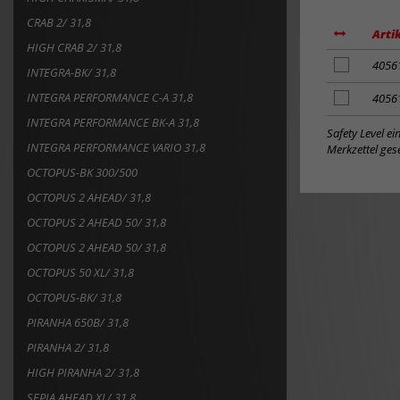
CRAB 2/ 31,8
Arti
HIGH CRAB 2/ 31,8
Artikel
4056
INTEGRA-BK/ 31,8
zum
Merkzettel
INTEGRA PERFORMANCE C-A 31,8
Artikel
4056
hinzufügen
zum
INTEGRA PERFORMANCE BK-A 31,8
Merkzettel
Safety Level e
hinzufügen
INTEGRA PERFORMANCE VARIO 31,8
Merkzettel gese
OCTOPUS-BK 300/500
OCTOPUS 2 AHEAD/ 31,8
OCTOPUS 2 AHEAD 50/ 31,8
OCTOPUS 2 AHEAD 50/ 31,8
OCTOPUS 50 XL/ 31,8
OCTOPUS-BK/ 31,8
PIRANHA 650B/ 31,8
PIRANHA 2/ 31,8
HIGH PIRANHA 2/ 31,8
SEPIA AHEAD XL/ 31,8