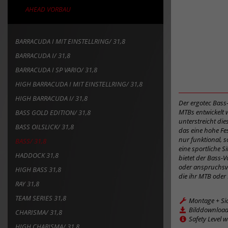
AHEAD VORBAU
BARRACUDA I MIT EINSTELLRING/ 31,8
BARRACUDA I/ 31,8
BARRACUDA I SP VARIO/ 31,8
HIGH BARRACUDA I MIT EINSTELLRING/ 31,8
HIGH BARRACUDA I/ 31,8
Der ergotec Bass
MTBs entwickelt 
BASS GOLD EDITION/ 31,8
unterstreicht di
BASS OILSLICK/ 31,8
das eine hohe Fes
nur funktional, 
BASS/ 31,8
eine sportliche S
HADDOCK 31,8
bietet der Bass-
oder anspruchsvo
HIGH BASS 31,8
die ihr MTB oder
RAY 31,8
TEAM SERIES 31,8
Montage + Si
Bilddownloa
CHARISMA/ 31,8
Safety Level 
HIGH CHARISMA/ 31,8