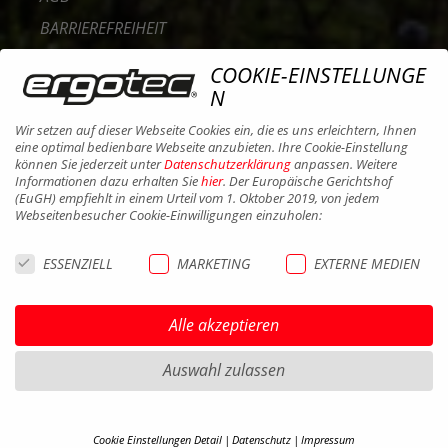
BARRIEREFREIHEIT
KONTAKT
COOKIE-EINSTELLUNGE
KARRIERE
N
B2B PORTAL
Wir setzen auf dieser Webseite Cookies ein, die es uns erleichtern, Ihnen
eine optimal bedienbare Webseite anzubieten. Ihre Cookie-Einstellung
COOKIES
können Sie jederzeit unter
Datenschutzerklärung
anpassen. Weitere
Informationen dazu erhalten Sie
hier
. Der Europäische Gerichtshof
(EuGH) empfiehlt in einem Urteil vom 1. Oktober 2019, von jedem
Webseitenbesucher Cookie-Einwilligungen einzuholen:
ESSENZIELL
MARKETING
EXTERNE MEDIEN
Alle akzeptieren
Auswahl zulassen
Cookie Einstellungen Detail
Datenschutz
Impressum