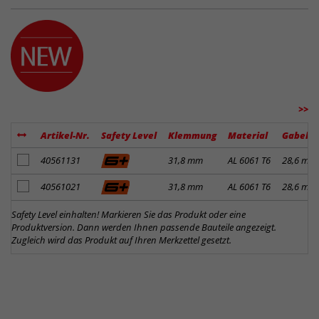
>>
Artikel-Nr.
Safety Level
Klemmung
Material
Gabelk
Artikel zum Merkzettel hinzufügen
40561131
31,8 mm
AL 6061 T6
28,6 mm
Artikel zum Merkzettel hinzufügen
40561021
31,8 mm
AL 6061 T6
28,6 mm
Safety Level einhalten! Markieren Sie das Produkt oder eine
Produktversion. Dann werden Ihnen passende Bauteile angezeigt.
Zugleich wird das Produkt auf Ihren Merkzettel gesetzt.