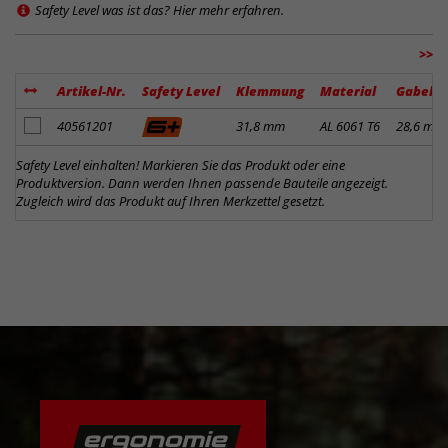
Safety Level was ist das? Hier mehr erfahren.
>>
Artikel-Nr.
Safety Level
Klemmung
Material
Gabelk
Artikel zum Merkzettel hinzufügen
40561201
31,8 mm
AL 6061 T6
28,6 mm
Safety Level einhalten! Markieren Sie das Produkt oder eine
Produktversion. Dann werden Ihnen passende Bauteile angezeigt.
Zugleich wird das Produkt auf Ihren Merkzettel gesetzt.