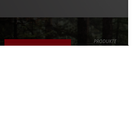
PRODUKTE
SAFETY LEVEL
ERGONOMIE
NEWS
DAS FAHRRAD RICHTIG
EINSTELLEN
SERVICE
UNTERNEHMEN
ERFAHRE MEHR >>
INT. DISTRIBUTOR