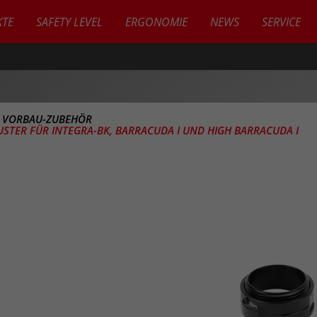
TE
SAFETY LEVEL
ERGONOMIE
NEWS
SERVICE
>
VORBAU-ZUBEHÖR
USTER FÜR INTEGRA-BK, BARRACUDA I UND HIGH BARRACUDA I