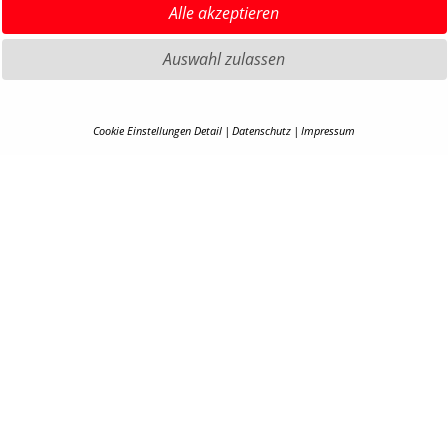
Alle akzeptieren
Auswahl zulassen
Cookie Einstellungen Detail
Datenschutz
Impressum
HIGHLIGHTS MTB
IMPRE
COOKIE-DETAILS
HIGHLIGHTS SATTEL UND
DATEN
SATTELSTÜTZEN
AGB
Hier finden Sie eine Übersicht über alle verwendeten Cookies. Ihre Cookie-
HIGHLIGHTS PEDALE
Einstellung können Sie jederzeit unter
Datenschutzerklärung
anpassen.
BARRIE
HIGHLIGHTS SPIEGEL
KONTA
HIGHLIGHTS COCKPIT
Alle akzeptieren
KARRIE
EN
B2B PO
Zurück
COOKI
ESSENZIELL (5)
Essenzielle Cookies ermöglichen grundlegende Funktionen und sind für die