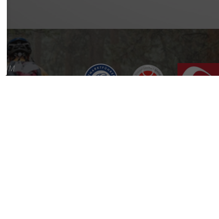
SSUM
SCHUTZ
REFREIHEIT
KT
RE
RTAL
ES