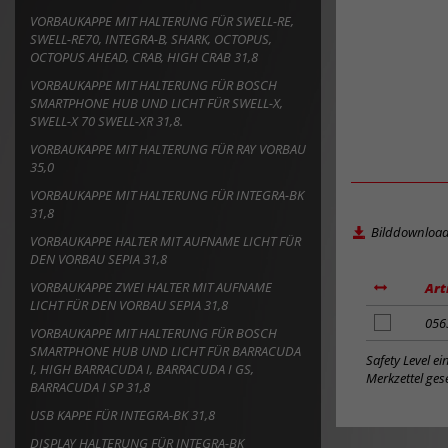
VORBAUKAPPE MIT HALTERUNG FÜR SWELL-RE,
SWELL-RE70, INTEGRA-B, SHARK, OCTOPUS,
OCTOPUS AHEAD, CRAB, HIGH CRAB 31,8
VORBAUKAPPE MIT HALTERUNG FÜR BOSCH
SMARTPHONE HUB UND LICHT FÜR SWELL-X,
SWELL-X 70 SWELL-XR 31,8.
VORBAUKAPPE MIT HALTERUNG FÜR RAY VORBAU
35,0
VORBAUKAPPE MIT HALTERUNG FÜR INTEGRA-BK
31,8
Bilddownloa
VORBAUKAPPE HALTER MIT AUFNAME LICHT FÜR
DEN VORBAU SEPIA 31,8
VORBAUKAPPE ZWEI HALTER MIT AUFNAME
Art
LICHT FÜR DEN VORBAU SEPIA 31,8
Artikel
056
VORBAUKAPPE MIT HALTERUNG FÜR BOSCH
zum
SMARTPHONE HUB UND LICHT FÜR BARRACUDA
Merkzettel
Safety Level e
I, HIGH BARRACUDA I, BARRACUDA I GS,
hinzufügen
Merkzettel gese
BARRACUDA I SP 31,8
USB KAPPE FÜR INTEGRA-BK 31,8
DISPLAY HALTERUNG FÜR INTEGRA-BK