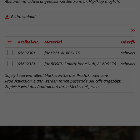
Abstand individuell angepasst werden können. Flip/Flop möglich.
Bilddownload
>>
Artikel-Nr.
Material
Oberfläc
Artikel zum Merkzettel hinzufügen
05632301
für Licht, AL 6061 T6
schwarz s
Artikel zum Merkzettel hinzufügen
05632321
für BOSCH Smartphone Hub, AL 6061 T6
schwarz s
Safety Level einhalten! Markieren Sie das Produkt oder eine
Produktversion. Dann werden Ihnen passende Bauteile angezeigt.
Zugleich wird das Produkt auf Ihren Merkzettel gesetzt.