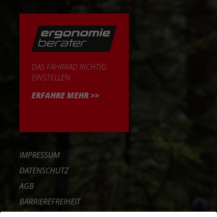
DAS FAHRRAD RICHTIG
EINSTELLEN
ERFAHRE MEHR >>
IMPRESSUM
DATENSCHUTZ
AGB
BARRIEREFREIHEIT