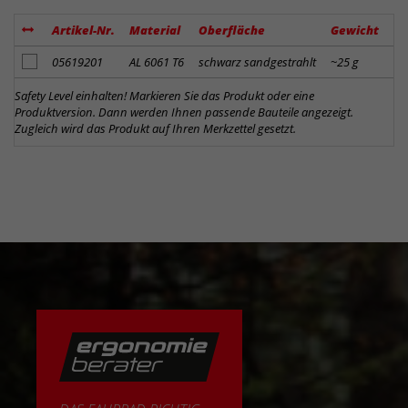
Artikel-Nr.
Material
Oberfläche
Gewicht
E
Artikel zum Merkzettel hinzufügen
05619201
AL 6061 T6
schwarz sandgestrahlt
~25 g
40
Safety Level einhalten! Markieren Sie das Produkt oder eine
Produktversion. Dann werden Ihnen passende Bauteile angezeigt.
Zugleich wird das Produkt auf Ihren Merkzettel gesetzt.