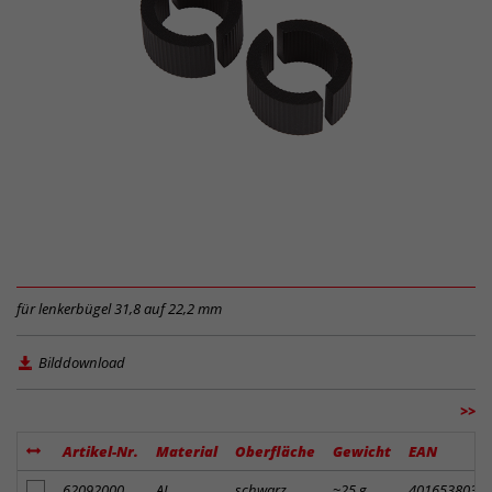
für lenkerbügel 31,8 auf 22,2 mm
Bilddownload
>>
Artikel-Nr.
Material
Oberfläche
Gewicht
EAN
Artikel zum Merkzettel hinzufügen
62092000
AL
schwarz
~25 g
4016538034