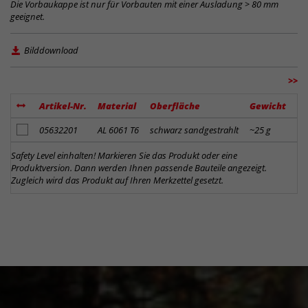
Die Vorbaukappe ist nur für Vorbauten mit einer Ausladung > 80 mm
geeignet.
Bilddownload
>>
Artikel-Nr.
Material
Oberfläche
Gewicht
E
Artikel zum Merkzettel hinzufügen
05632201
AL 6061 T6
schwarz sandgestrahlt
~25 g
40
Safety Level einhalten! Markieren Sie das Produkt oder eine
Produktversion. Dann werden Ihnen passende Bauteile angezeigt.
Zugleich wird das Produkt auf Ihren Merkzettel gesetzt.