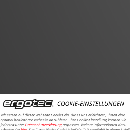
COOKIE-EINSTELLUNGEN
Wir setzen auf dieser Webseite Cookies ein, die es uns erleichtern, Ihnen eine
optimal bedienbare Webseite anzubieten. Ihre Cookie-Einstellung können Sie
jederzeit unter
Datenschutzerklärung
anpassen. Weitere Informationen dazu
erhalten Sie
hier
. Der Europäische Gerichtshof (EuGH) empfiehlt in einem Urteil