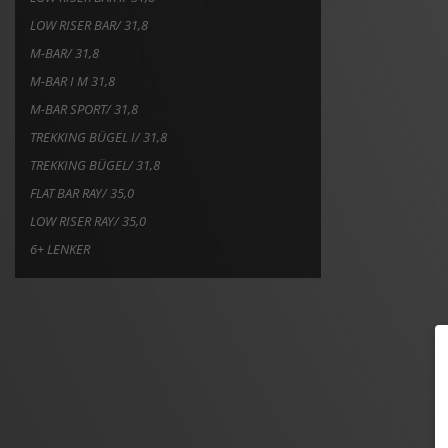
LOW RISER BAR/ 31,8
M-BAR/ 31,8
M-BAR I M 31,8
M-BAR SPORT/ 31,8
TREKKING BÜGEL I/ 31,8
TREKKING BÜGEL/ 31,8
FLAT BAR RAY/ 35,0
LOW RISER RAY/ 35,0
6+ LENKER