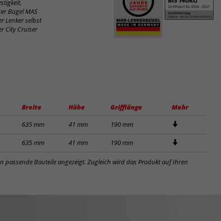
tigkeit,
iser Bügel MAS
r Lenker selbst
r City Cruiser
Breite
Höhe
Grifflänge
Mehr
635 mm
41 mm
190 mm
635 mm
41 mm
190 mm
en passende Bauteile angezeigt. Zugleich wird das Produkt auf Ihren