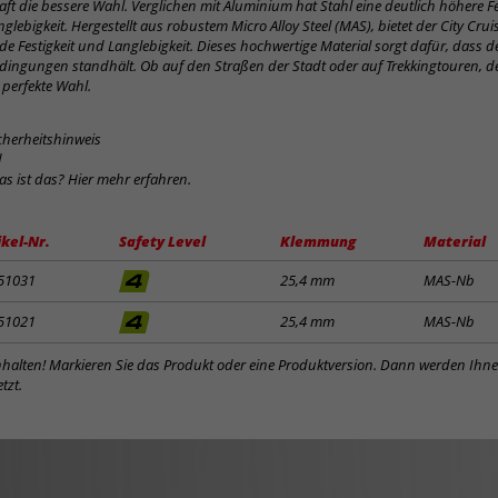
ft die bessere Wahl. Verglichen mit Aluminium hat Stahl eine deutlich höhere Fes
glebigkeit. Hergestellt aus robustem Micro Alloy Steel (MAS), bietet der City Cru
e Festigkeit und Langlebigkeit. Dieses hochwertige Material sorgt dafür, dass de
dingungen standhält. Ob auf den Straßen der Stadt oder auf Trekkingtouren, de
 perfekte Wahl.
cherheitshinweis
d
was ist das? Hier mehr erfahren.
ikel-Nr.
Safety Level
Klemmung
Material
51031
25,4 mm
MAS-Nb
51021
25,4 mm
MAS-Nb
inhalten! Markieren Sie das Produkt oder eine Produktversion. Dann werden Ihn
tzt.