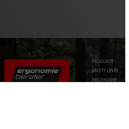
PRODUKTE
SAFETY LEVEL
ERGONOMIE
NEWS
DAS FAHRRAD RICHTIG
EINSTELLEN
SERVICE
UNTERNEHMEN
ERFAHRE MEHR >>
INT. DISTRIBUTOR