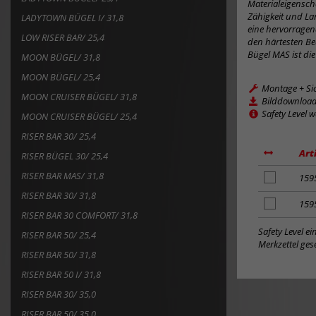
Materialeigenscha
Zähigkeit und Lan
LADYTOWN BÜGEL I/ 31,8
eine hervorragend
LOW RISER BAR/ 25,4
den härtesten Be
Bügel MAS ist die
MOON BÜGEL/ 31,8
MOON BÜGEL/ 25,4
Montage + Si
MOON CRUISER BÜGEL/ 31,8
Bilddownloa
Safety Level 
MOON CRUISER BÜGEL/ 25,4
RISER BAR 30/ 25,4
Art
RISER BÜGEL 30/ 25,4
RISER BAR MAS/ 31,8
Artikel
159
zum
RISER BAR 30/ 31,8
Merkzettel
Artikel
159
RISER BAR 30 COMFORT/ 31,8
hinzufügen
zum
Merkzettel
Safety Level e
RISER BAR 50/ 25,4
hinzufügen
Merkzettel gese
RISER BAR 50/ 31,8
RISER BAR 50 I/ 31,8
RISER BAR 30/ 35,0
RISER BAR 50/ 35,0