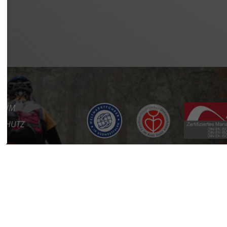
SSUM
SCHUTZ
REFREIHEIT
KT
RE
RTAL
ES