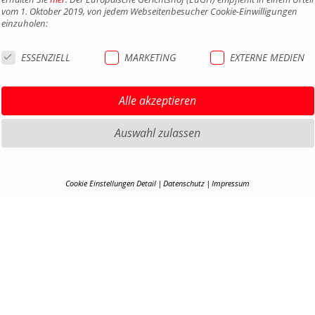
vom 1. Oktober 2019, von jedem Webseitenbesucher Cookie-Einwilligungen
einzuholen:
ESSENZIELL
MARKETING
EXTERNE MEDIEN
Alle akzeptieren
Auswahl zulassen
HIGHLIGHTS MTB
IMPRE
HIGHLIGHTS SATTEL UND
DATEN
Cookie Einstellungen Detail
Datenschutz
Impressum
SATTELSTÜTZEN
AGB
COOKIE-DETAILS
HIGHLIGHTS PEDALE
BARRIE
HIGHLIGHTS SPIEGEL
KONTA
Hier finden Sie eine Übersicht über alle verwendeten Cookies. Ihre Cookie-
Einstellung können Sie jederzeit unter
Datenschutzerklärung
anpassen.
HIGHLIGHTS COCKPIT
KARRIE
EN
B2B PO
Alle akzeptieren
COOKI