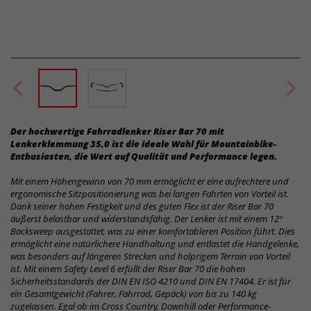
Der hochwertige Fahrradlenker Riser Bar 70 mit
Lenkerklemmung 35,0 ist die ideale Wahl für Mountainbike-
Enthusiasten, die Wert auf Qualität und Performance legen.
Mit einem Höhengewinn von 70 mm ermöglicht er eine aufrechtere und
ergonomische Sitzpositionierung was bei langen Fahrten von Vorteil ist.
Dank seiner hohen Festigkeit und des guten Flex ist der Riser Bar 70
äußerst belastbar und widerstandsfähig. Der Lenker ist mit einem 12°
Backsweep ausgestattet, was zu einer komfortableren Position führt. Dies
ermöglicht eine natürlichere Handhaltung und entlastet die Handgelenke,
was besonders auf längeren Strecken und holprigem Terrain von Vorteil
ist. Mit einem Safety Level 6 erfüllt der Riser Bar 70 die hohen
Sicherheitsstandards der DIN EN ISO 4210 und DIN EN 17404. Er ist für
ein Gesamtgewicht (Fahrer, Fahrrad, Gepäck) von bis zu 140 kg
zugelassen. Egal ob im Cross Country, Downhill oder Performance-