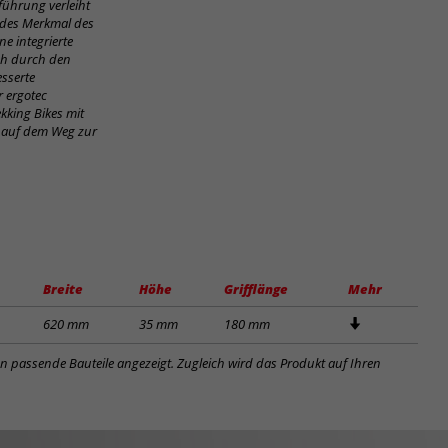
führung verleiht
ndes Merkmal des
e integrierte
ch durch den
esserte
 ergotec
ekking Bikes mit
b auf dem Weg zur
Breite
Höhe
Grifflänge
Mehr
620 mm
35 mm
180 mm
en passende Bauteile angezeigt. Zugleich wird das Produkt auf Ihren