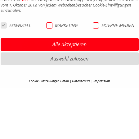
vom 1. Oktober 2019, von jedem Webseitenbesucher Cookie-Einwilligungen
einzuholen:
ESSENZIELL
MARKETING
EXTERNE MEDIEN
Alle akzeptieren
Auswahl zulassen
HIGHLIGHTS MTB
IMPRE
HIGHLIGHTS SATTEL UND
DATEN
Cookie Einstellungen Detail
Datenschutz
Impressum
SATTELSTÜTZEN
AGB
COOKIE-DETAILS
HIGHLIGHTS PEDALE
BARRIE
HIGHLIGHTS SPIEGEL
KONTA
Hier finden Sie eine Übersicht über alle verwendeten Cookies. Ihre Cookie-
Einstellung können Sie jederzeit unter
Datenschutzerklärung
anpassen.
HIGHLIGHTS COCKPIT
KARRIE
EN
B2B PO
Alle akzeptieren
COOKI