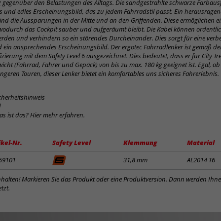
 gegenüber den Belastungen des Alltags. Die sandgestrahlte schwarze Farbaus
 und edles Erscheinungsbild, das zu jedem Fahrradstil passt. Ein herausrage
sind die Aussparungen in der Mitte und an den Griffenden. Diese ermöglichen ein
wodurch das Cockpit sauber und aufgeräumt bleibt. Die Kabel können ordentli
erden und verhindern so ein störendes Durcheinander. Dies sorgt für eine verb
ein ansprechendes Erscheinungsbild. Der ergotec Fahrradlenker ist gemäß der
fizierung mit dem Safety Level 6 ausgezeichnet. Dies bedeutet, dass er für City Tr
cht (Fahrrad, Fahrer und Gepäck) von bis zu max. 180 kg geeignet ist. Egal, o
ängeren Touren, dieser Lenker bietet ein komfortables uns sicheres Fahrerlebnis.
cherheitshinweis
d
was ist das? Hier mehr erfahren.
ikel-Nr.
Safety Level
Klemmung
Material
59101
31,8 mm
AL2014 T6
inhalten! Markieren Sie das Produkt oder eine Produktversion. Dann werden Ihn
tzt.