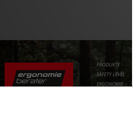
PRODUKTE
SAFETY LEVEL
ERGONOMIE
NEWS
DAS FAHRRAD RICHTIG
EINSTELLEN
SERVICE
UNTERNEHMEN
ERFAHRE MEHR >>
INT. DISTRIBUTOR