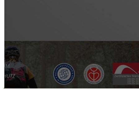
SSUM
SCHUTZ
REFREIHEIT
KT
RE
RTAL
ES