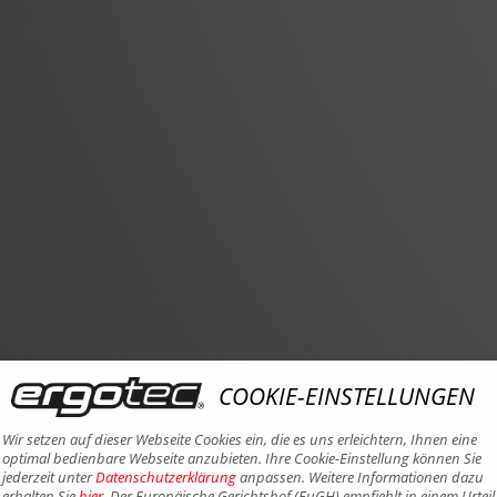
COOKIE-EINSTELLUNGEN
Wir setzen auf dieser Webseite Cookies ein, die es uns erleichtern, Ihnen eine
optimal bedienbare Webseite anzubieten. Ihre Cookie-Einstellung können Sie
jederzeit unter
Datenschutzerklärung
anpassen. Weitere Informationen dazu
erhalten Sie
hier
. Der Europäische Gerichtshof (EuGH) empfiehlt in einem Urteil