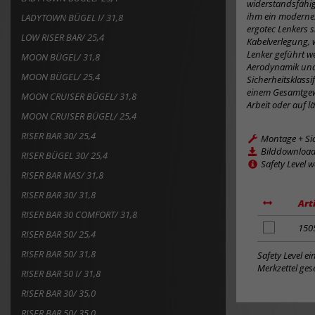
widerstandsfähig
ihm ein modernes
LADYTOWN BÜGEL I/ 31,8
ergotec Lenkers 
LOW RISER BAR/ 25,4
Kabelverlegung, 
Lenker geführt w
MOON BÜGEL/ 31,8
Aerodynamik und 
MOON BÜGEL/ 25,4
Sicherheitsklassi
einem Gesamtgewi
MOON CRUISER BÜGEL/ 31,8
Arbeit oder auf l
MOON CRUISER BÜGEL/ 25,4
RISER BAR 30/ 25,4
Montage + Si
Bilddownloa
RISER BÜGEL 30/ 25,4
Safety Level 
RISER BAR MAS/ 31,8
RISER BAR 30/ 31,8
Art
RISER BAR 30 COMFORT/ 31,8
Artikel
150
RISER BAR 50/ 25,4
zum
Merkzettel
RISER BAR 50/ 31,8
Safety Level e
hinzufügen
Merkzettel gese
RISER BAR 50 I/ 31,8
RISER BAR 30/ 35,0
RISER BAR 50/ 35,0