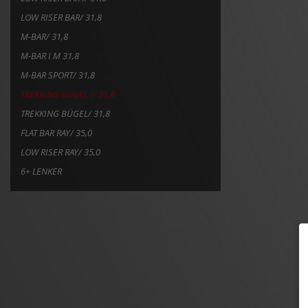
LOW RISER BAR/ 31,8
M-BAR/ 31,8
M-BAR I M 31,8
M-BAR SPORT/ 31,8
TREKKING BÜGEL I/ 31,8
TREKKING BÜGEL/ 31,8
FLAT BAR RAY/ 35,0
LOW RISER RAY/ 35,0
6+ LENKER