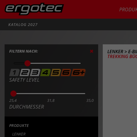
PRODUK
Suche
KATALOG 2027
FILTERN NACH:
LENKER
>
E-B
TREKKING BÜGE
SAFETY LEVEL
25,4
31,8
35,0
DURCHMESSER
PRODUKTE
LENKER