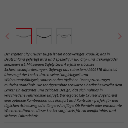
Der ergotec City Cruiser Bügel ist ein hochwertiges Produkt, das in
Deutschland gefertigt wird und speziell für (E-) City- und Trekkingräder
konzipiert ist. Mit seinem Safety Level 4 erfüllt er höchste
Sicherheitsanforderungen. Gefertigt aus robustem AL6061T6-Material,
überzeugt der Lenker durch seine Langlebigkeit und
Widerstandsfähigkeit, sodass er den täglichen Beanspruchungen
mühelos standhält. Die sandgestrahlte schwarze Oberfläche verleiht dem
Lenker ein elegantes und zeitloses Design, das sich nahtlos in
verschiedene Fahrradstile einfügt. Der ergotec City Cruiser Bügel bietet
eine optimale Kombination aus Komfort und Kontrolle – perfekt für den
täglichen Arbeitsweg oder längere Ausflüge. Ob Pendeln oder entspannte
Wochenendtouren, dieser Lenker sorgt stets für ein komfortables und
sicheres Fahrerlebnis.