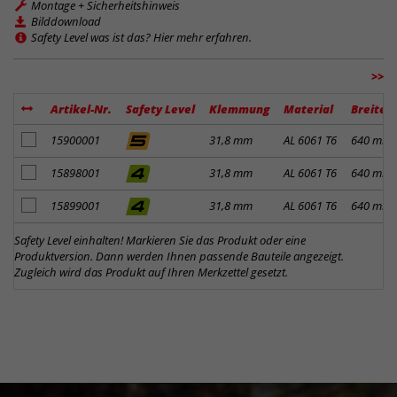
Montage + Sicherheitshinweis
Bilddownload
Safety Level was ist das? Hier mehr erfahren.
>>
Artikel-Nr.
Safety Level
Klemmung
Material
Breite
Artikel zum Merkzettel hinzufügen
15900001
31,8 mm
AL 6061 T6
640 mm
Artikel zum Merkzettel hinzufügen
15898001
31,8 mm
AL 6061 T6
640 mm
Artikel zum Merkzettel hinzufügen
15899001
31,8 mm
AL 6061 T6
640 mm
Safety Level einhalten! Markieren Sie das Produkt oder eine
Produktversion. Dann werden Ihnen passende Bauteile angezeigt.
Zugleich wird das Produkt auf Ihren Merkzettel gesetzt.