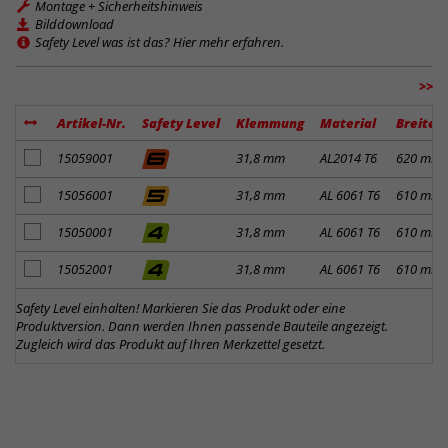
Montage + Sicherheitshinweis
Bilddownload
Safety Level was ist das? Hier mehr erfahren.
>>
Artikel-Nr.
Safety Level
Klemmung
Material
Breite
Artikel zum Merkzettel hinzufügen
15059001
31,8 mm
AL2014 T6
620 mm
Artikel zum Merkzettel hinzufügen
15056001
31,8 mm
AL 6061 T6
610 mm
Artikel zum Merkzettel hinzufügen
15050001
31,8 mm
AL 6061 T6
610 mm
Artikel zum Merkzettel hinzufügen
15052001
31,8 mm
AL 6061 T6
610 mm
Safety Level einhalten! Markieren Sie das Produkt oder eine
Produktversion. Dann werden Ihnen passende Bauteile angezeigt.
Zugleich wird das Produkt auf Ihren Merkzettel gesetzt.