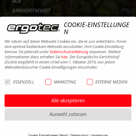
AGB
BARRIEREFREIHEIT
KONTAKT
COOKIE-EINSTELLUNGE
KARRIERE
N
B2B PORTAL
Wir setzen auf dieser Webseite Cookies ein, die es uns erleichtern, Ihnen
eine optimal bedienbare Webseite anzubieten. Ihre Cookie-Einstellung
COOKIES
können Sie jederzeit unter
Datenschutzerklärung
anpassen. Weitere
Informationen dazu erhalten Sie
hier
. Der Europäische Gerichtshof
(EuGH) empfiehlt in einem Urteil vom 1. Oktober 2019, von jedem
Webseitenbesucher Cookie-Einwilligungen einzuholen:
ESSENZIELL
MARKETING
EXTERNE MEDIEN
Alle akzeptieren
Auswahl zulassen
Cookie Einstellungen Detail
Datenschutz
Impressum