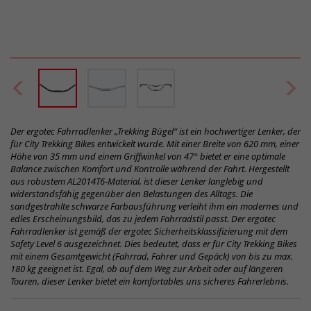
Der ergotec Fahrradlenker „Trekking Bügel“ ist ein hochwertiger Lenker, der
für City Trekking Bikes entwickelt wurde. Mit einer Breite von 620 mm, einer
Höhe von 35 mm und einem Griffwinkel von 47° bietet er eine optimale
Balance zwischen Komfort und Kontrolle während der Fahrt. Hergestellt
aus robustem AL2014T6-Material, ist dieser Lenker langlebig und
widerstandsfähig gegenüber den Belastungen des Alltags. Die
sandgestrahlte schwarze Farbausführung verleiht ihm ein modernes und
edles Erscheinungsbild, das zu jedem Fahrradstil passt. Der ergotec
Fahrradlenker ist gemäß der ergotec Sicherheitsklassifizierung mit dem
Safety Level 6 ausgezeichnet. Dies bedeutet, dass er für City Trekking Bikes
mit einem Gesamtgewicht (Fahrrad, Fahrer und Gepäck) von bis zu max.
180 kg geeignet ist. Egal, ob auf dem Weg zur Arbeit oder auf längeren
Touren, dieser Lenker bietet ein komfortables uns sicheres Fahrerlebnis.