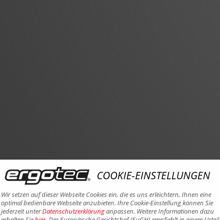
COOKIE-EINSTELLUNGEN
Wir setzen auf dieser Webseite Cookies ein, die es uns erleichtern, Ihnen eine
optimal bedienbare Webseite anzubieten. Ihre Cookie-Einstellung können Sie
jederzeit unter
Datenschutzerklärung
anpassen. Weitere Informationen dazu
erhalten Sie
hier
. Der Europäische Gerichtshof (EuGH) empfiehlt in einem Urteil