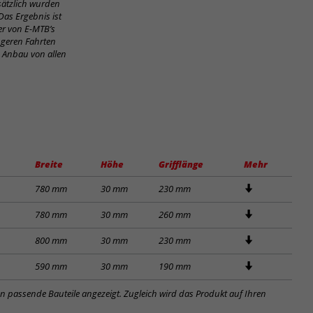
sätzlich wurden
Das Ergebnis ist
er von E-MTB’s
ngeren Fahrten
m Anbau von allen
Breite
Höhe
Grifflänge
Mehr
780 mm
30 mm
230 mm
780 mm
30 mm
260 mm
800 mm
30 mm
230 mm
590 mm
30 mm
190 mm
en passende Bauteile angezeigt. Zugleich wird das Produkt auf Ihren