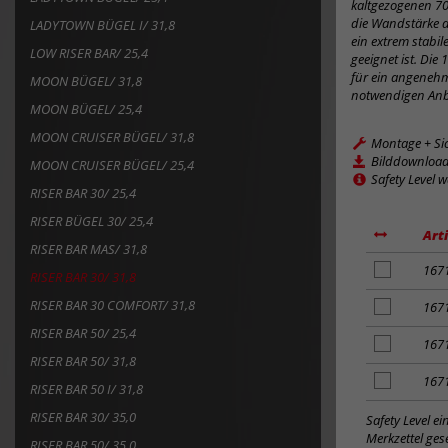
kaltgezogenen 70
die Wandstärke d
LADYTOWN BÜGEL I/ 31,8
ein extrem stabi
LOW RISER BAR/ 25,4
geeignet ist. Di
für ein angenehm
MOON BÜGEL/ 31,8
notwendigen Anb
MOON BÜGEL/ 25,4
MOON CRUISER BÜGEL/ 31,8
Montage + Si
Bilddownloa
MOON CRUISER BÜGEL/ 25,4
Safety Level 
RISER BAR 30/ 25,4
RISER BÜGEL 30/ 25,4
Art
RISER BAR MAS/ 31,8
Artikel
167
RISER BAR 30/ 31,8
zum
RISER BAR 30 COMFORT/ 31,8
Merkzettel
Artikel
167
hinzufügen
zum
RISER BAR 50/ 25,4
Merkzettel
Artikel
167
RISER BAR 50/ 31,8
hinzufügen
zum
Merkzettel
Artikel
167
RISER BAR 50 I/ 31,8
hinzufügen
zum
RISER BAR 30/ 35,0
Merkzettel
Safety Level e
hinzufügen
Merkzettel gese
RISER BAR 50/ 35,0