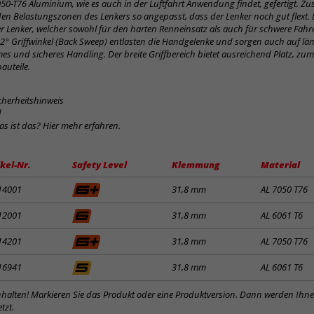
50-T76 Aluminium, wie es auch in der Luftfahrt Anwendung findet, gefertigt. Zu
en Belastungszonen des Lenkers so angepasst, dass der Lenker noch gut flext. 
ler Lenker, welcher sowohl für den harten Renneinsatz als auch für schwere Fahr
e 12° Griffwinkel (Back Sweep) entlasten die Handgelenke und sorgen auch auf lä
es und sicheres Handling. Der breite Griffbereich bietet ausreichend Platz, zu
auteile.
cherheitshinweis
d
was ist das? Hier mehr erfahren.
ikel-Nr.
Safety Level
Klemmung
Material
14001
31,8 mm
AL 7050 T76
12001
31,8 mm
AL 6061 T6
14201
31,8 mm
AL 7050 T76
16941
31,8 mm
AL 6061 T6
inhalten! Markieren Sie das Produkt oder eine Produktversion. Dann werden Ihn
tzt.