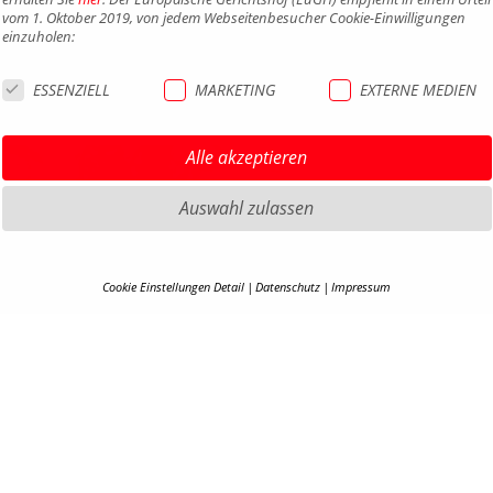
vom 1. Oktober 2019, von jedem Webseitenbesucher Cookie-Einwilligungen
einzuholen:
ESSENZIELL
MARKETING
EXTERNE MEDIEN
Alle akzeptieren
Auswahl zulassen
HIGHLIGHTS MTB
IMPRE
HIGHLIGHTS SATTEL UND
DATEN
Cookie Einstellungen Detail
Datenschutz
Impressum
SATTELSTÜTZEN
AGB
COOKIE-DETAILS
HIGHLIGHTS PEDALE
BARRIE
HIGHLIGHTS SPIEGEL
KONTA
Hier finden Sie eine Übersicht über alle verwendeten Cookies. Ihre Cookie-
Einstellung können Sie jederzeit unter
Datenschutzerklärung
anpassen.
HIGHLIGHTS COCKPIT
KARRIE
EN
B2B PO
Alle akzeptieren
COOKI