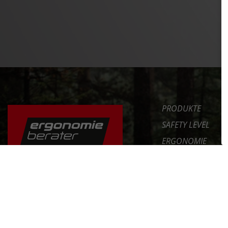
PRODUKTE
SAFETY LEVEL
ERGONOMIE
NEWS
DAS FAHRRAD RICHTIG
EINSTELLEN
SERVICE
UNTERNEHMEN
ERFAHRE MEHR >>
INT. DISTRIBUTOR