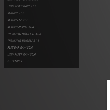
LOW RISER BAR/ 31,8
M-BAR/ 31,8
M-BAR I M 31,8
M-BAR SPORT/ 31,8
TREKKING BÜGEL I/ 31,8
TREKKING BÜGEL/ 31,8
FLAT BAR RAY/ 35,0
LOW RISER RAY/ 35,0
6+ LENKER