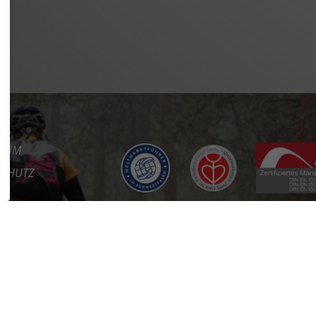
SSUM
SCHUTZ
REFREIHEIT
KT
RE
RTAL
ES