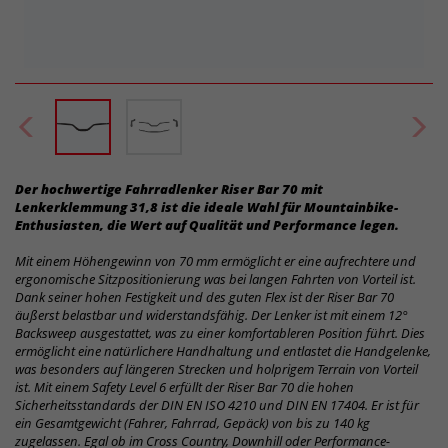
Der hochwertige Fahrradlenker Riser Bar 70 mit
Lenkerklemmung 31,8 ist die ideale Wahl für Mountainbike-
Enthusiasten, die Wert auf Qualität und Performance legen.
Mit einem Höhengewinn von 70 mm ermöglicht er eine aufrechtere und
ergonomische Sitzpositionierung was bei langen Fahrten von Vorteil ist.
Dank seiner hohen Festigkeit und des guten Flex ist der Riser Bar 70
äußerst belastbar und widerstandsfähig. Der Lenker ist mit einem 12°
Backsweep ausgestattet, was zu einer komfortableren Position führt. Dies
ermöglicht eine natürlichere Handhaltung und entlastet die Handgelenke,
was besonders auf längeren Strecken und holprigem Terrain von Vorteil
ist. Mit einem Safety Level 6 erfüllt der Riser Bar 70 die hohen
Sicherheitsstandards der DIN EN ISO 4210 und DIN EN 17404. Er ist für
ein Gesamtgewicht (Fahrer, Fahrrad, Gepäck) von bis zu 140 kg
zugelassen. Egal ob im Cross Country, Downhill oder Performance-