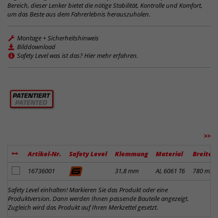
Bereich, dieser Lenker bietet die nötige Stabilität, Kontrolle und Komfort,
um das Beste aus dem Fahrerlebnis herauszuholen.
Montage + Sicherheitshinweis
Bilddownload
Safety Level was ist das? Hier mehr erfahren.
>>
Artikel-Nr.
Safety Level
Klemmung
Material
Breite
Artikel zum Merkzettel hinzufügen
16736001
31,8 mm
AL 6061 T6
780 mm
Safety Level einhalten! Markieren Sie das Produkt oder eine
Produktversion. Dann werden Ihnen passende Bauteile angezeigt.
Zugleich wird das Produkt auf Ihren Merkzettel gesetzt.