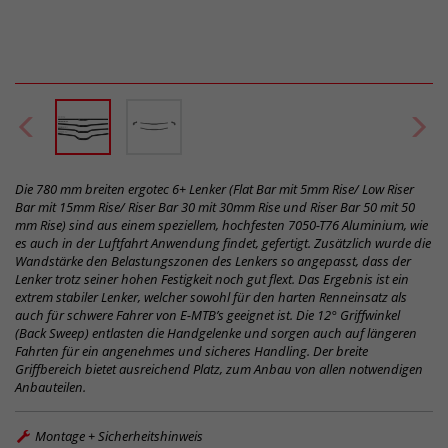
Die 780 mm breiten ergotec 6+ Lenker (Flat Bar mit 5mm Rise/ Low Riser
Bar mit 15mm Rise/ Riser Bar 30 mit 30mm Rise und Riser Bar 50 mit 50
mm Rise) sind aus einem speziellem, hochfesten 7050-T76 Aluminium, wie
es auch in der Luftfahrt Anwendung findet, gefertigt. Zusätzlich wurde die
Wandstärke den Belastungszonen des Lenkers so angepasst, dass der
Lenker trotz seiner hohen Festigkeit noch gut flext. Das Ergebnis ist ein
extrem stabiler Lenker, welcher sowohl für den harten Renneinsatz als
auch für schwere Fahrer von E-MTB’s geeignet ist. Die 12° Griffwinkel
(Back Sweep) entlasten die Handgelenke und sorgen auch auf längeren
Fahrten für ein angenehmes und sicheres Handling. Der breite
Griffbereich bietet ausreichend Platz, zum Anbau von allen notwendigen
Anbauteilen.
Montage + Sicherheitshinweis