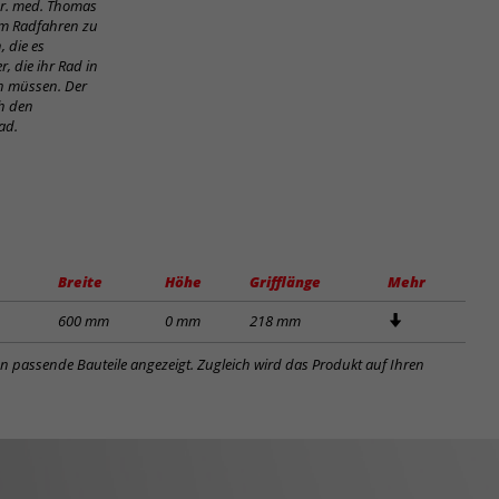
Dr. med. Thomas
im Radfahren zu
, die es
, die ihr Rad in
en müssen. Der
ch den
ad.
Breite
Höhe
Grifflänge
Mehr
600 mm
0 mm
218 mm
en passende Bauteile angezeigt. Zugleich wird das Produkt auf Ihren