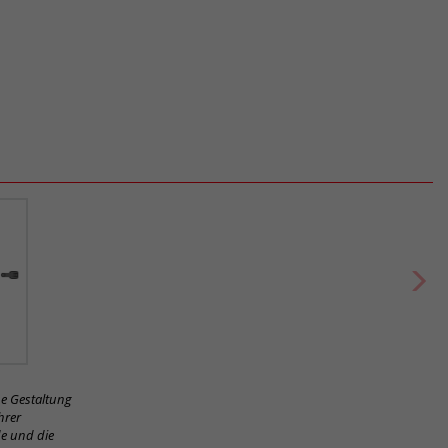
he Gestaltung
hrer
de und die