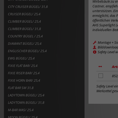
Wirbelsäule zu e
Castner, empfieh
CITY CRUISER BÜGEL/ 31,8
unterstützen. Ein
CRUISER BÜGEL/ 25,4
ermöglicht, das F
öffentlichen Verk
CLIMBER BÜGEL/ 25,4
AHS Superlight L
CLIMBER BÜGEL/ 31,8
individuellen Be
COUNTRY BÜGEL / 25,4
Montage + Si
DIAMANT BÜGEL/ 25,4
Bilddownloa
ENGLISCHER BÜGEL/ 25,4
Safety Level 
EWG BÜGEL/ 25,4
FIXIE FLAT BAR/ 25,4
Art
FIXIE RISER BAR/ 25,4
Artikel
852
FIXIE HORN BAR/ 25,4
zum
Merkzettel
Safety Level e
FLAT BAR SM 31,8
hinzufügen
Merkzettel gese
LADYTOWN BÜGEL/ 25,4
LADYTOWN BÜGEL/ 31,8
M-BAR MAS/ 25,4
MOON BÜGEL/ 25,4