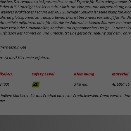
ntlasten. Der renommierte Sportmediziner und Experte für Fahrradergonomie, 
lt den AHS Superlight Lenker ausdrücklich, um eine gesunde Körperhaltung be
 weiteres praktisches Feature des AHS Superlight Lenkers ist seine Klappfunktion
ahrrad platzsparend zu transportieren. Dies ist besonders vorteilhaft für Pendler
ehrsmitteln mitführen, oder für alle, die ihr Fahrrad in kleinen Räumen verstau
enker verbindet Funktionalität, Komfort und ergonomisches Design. Er passt si
dürfnissen des Fahrers an und unterstützt eine gesunde Haltung auf dem Fahrr
cherheitshinweis
d
was ist das? Hier mehr erfahren.
ikel-Nr.
Safety Level
Klemmung
Material
24001
31,8 mm
AL 6061 T6
inhalten! Markieren Sie das Produkt oder eine Produktversion. Dann werden Ihn
tzt.