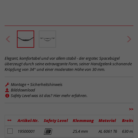
Elegant, komfortabel und vor allem stabil - der ergotec Spacebügel
überzeugt durch seine extravagante Form, seiner Handgelenk schonende
Kröpfung von 34° und einer moderaten Höhe von 30 mm.
Montage + Sicherheitshinweis
Bilddownload
Safety Level was ist das? Hier mehr erfahren.
>>
Artikel-Nr.
Safety Level
Klemmung
Material
Breite
Artikel zum Merkzettel hinzufügen
19500001
25,4 mm
AL 6061 T6
630 mm