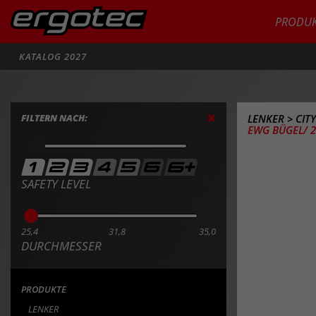
PRODUK
Suche
KATALOG 2027
FILTERN NACH:
LENKER
>
CIT
EWG BÜGEL/ 2
SAFETY LEVEL
25,4
31,8
35,0
DURCHMESSER
PRODUKTE
LENKER