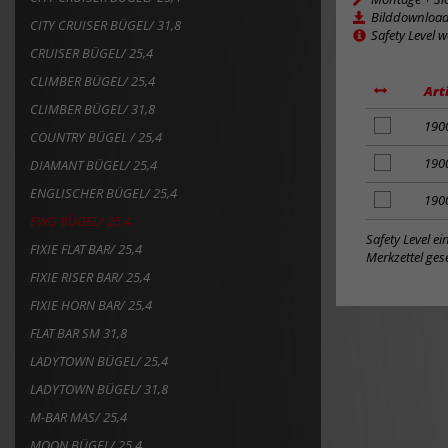
Bilddownloa
CITY CRUISER BÜGEL/ 31,8
Safety Level 
CRUISER BÜGEL/ 25,4
CLIMBER BÜGEL/ 25,4
Art
CLIMBER BÜGEL/ 31,8
Artikel
190
COUNTRY BÜGEL / 25,4
zum
Merkzettel
Artikel
190
DIAMANT BÜGEL/ 25,4
hinzufügen
zum
ENGLISCHER BÜGEL/ 25,4
Merkzettel
Artikel
190
hinzufügen
zum
EWG BÜGEL/ 25,4
Merkzettel
Safety Level e
FIXIE FLAT BAR/ 25,4
hinzufügen
Merkzettel gese
FIXIE RISER BAR/ 25,4
FIXIE HORN BAR/ 25,4
FLAT BAR SM 31,8
LADYTOWN BÜGEL/ 25,4
LADYTOWN BÜGEL/ 31,8
M-BAR MAS/ 25,4
MOON BÜGEL/ 25,4