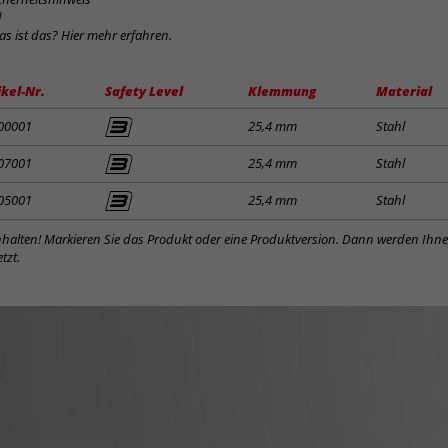
d
was ist das? Hier mehr erfahren.
ikel-Nr.
Safety Level
Klemmung
Material
00001
25,4 mm
Stahl
07001
25,4 mm
Stahl
05001
25,4 mm
Stahl
inhalten! Markieren Sie das Produkt oder eine Produktversion. Dann werden Ihn
tzt.