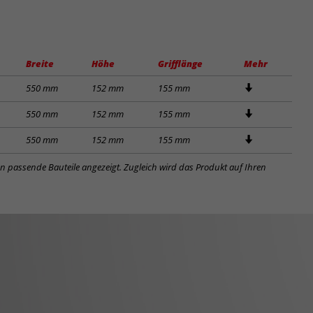
Breite
Höhe
Grifflänge
Mehr
550 mm
152 mm
155 mm
550 mm
152 mm
155 mm
550 mm
152 mm
155 mm
en passende Bauteile angezeigt. Zugleich wird das Produkt auf Ihren