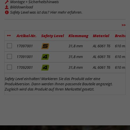
Montage + Sicherheitshinweis
Bilddownload
Safety Level was ist das? Hier mehr erfahren.
>>
Artikel-Nr.
Safety Level
Klemmung
Material
Breite
Artikel zum Merkzettel hinzufügen
17097001
31,8 mm
AL 6061 T6
610 mm
Artikel zum Merkzettel hinzufügen
17091001
31,8 mm
AL 6061 T6
610 mm
Artikel zum Merkzettel hinzufügen
17092001
31,8 mm
AL 6061 T6
610 mm
Safety Level einhalten! Markieren Sie das Produkt oder eine
Produktversion. Dann werden Ihnen passende Bauteile angezeigt.
Zugleich wird das Produkt auf Ihren Merkzettel gesetzt.