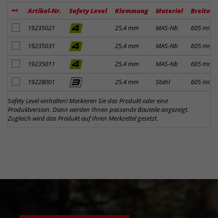
Artikel-Nr.
Safety Level
Klemmung
Material
Breite
Artikel zum Merkzettel hinzufügen
19235021
25,4 mm
MAS-Nb
605 mm
Artikel zum Merkzettel hinzufügen
19235031
25,4 mm
MAS-Nb
605 mm
Artikel zum Merkzettel hinzufügen
19235011
25,4 mm
MAS-Nb
605 mm
Artikel zum Merkzettel hinzufügen
19228001
25,4 mm
Stahl
605 mm
Safety Level einhalten! Markieren Sie das Produkt oder eine
Produktversion. Dann werden Ihnen passende Bauteile angezeigt.
Zugleich wird das Produkt auf Ihren Merkzettel gesetzt.