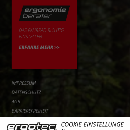
DAS FAHRRAD RICHTIG
EINSTELLEN
ERFAHRE MEHR >>
IMPRESSUM
DATENSCHUTZ
AGB
BARRIEREFREIHEIT
KONTAKT
COOKIE-EINSTELLUNGE
KARRIERE