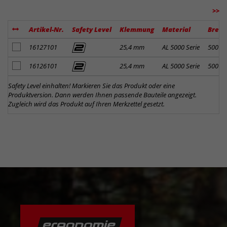
>>
Artikel-Nr.
Safety Level
Klemmung
Material
Breit
Artikel zum Merkzettel hinzufügen
16127101
25,4 mm
AL 5000 Serie
500 
Artikel zum Merkzettel hinzufügen
16126101
25,4 mm
AL 5000 Serie
500 
Safety Level einhalten! Markieren Sie das Produkt oder eine
Produktversion. Dann werden Ihnen passende Bauteile angezeigt.
Zugleich wird das Produkt auf Ihren Merkzettel gesetzt.