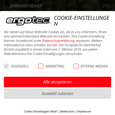
BARRIEREFREIHEIT
KONTAKT
COOKIE-EINSTELLUNGE
KARRIERE
N
B2B PORTAL
Wir setzen auf dieser Webseite Cookies ein, die es uns erleichtern, Ihnen
eine optimal bedienbare Webseite anzubieten. Ihre Cookie-Einstellung
COOKIES
können Sie jederzeit unter
Datenschutzerklärung
anpassen. Weitere
Informationen dazu erhalten Sie
hier
. Der Europäische Gerichtshof
(EuGH) empfiehlt in einem Urteil vom 1. Oktober 2019, von jedem
Webseitenbesucher Cookie-Einwilligungen einzuholen:
ESSENZIELL
MARKETING
EXTERNE MEDIEN
Alle akzeptieren
Auswahl zulassen
Cookie Einstellungen Detail
Datenschutz
Impressum