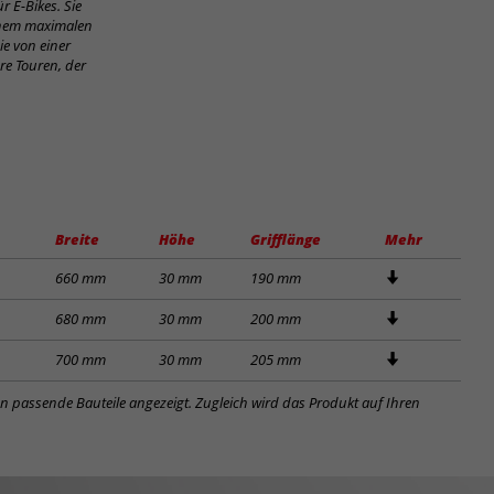
 E-Bikes. Sie
einem maximalen
ie von einer
re Touren, der
Breite
Höhe
Grifflänge
Mehr
660 mm
30 mm
190 mm
680 mm
30 mm
200 mm
700 mm
30 mm
205 mm
en passende Bauteile angezeigt. Zugleich wird das Produkt auf Ihren