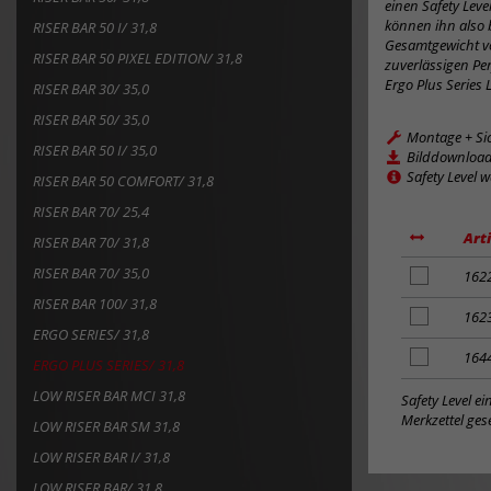
einen Safety Lev
können ihn also 
RISER BAR 50 I/ 31,8
Gesamtgewicht vo
RISER BAR 50 PIXEL EDITION/ 31,8
zuverlässigen Pe
Ergo Plus Series 
RISER BAR 30/ 35,0
RISER BAR 50/ 35,0
Montage + Si
RISER BAR 50 I/ 35,0
Bilddownloa
Safety Level 
RISER BAR 50 COMFORT/ 31,8
RISER BAR 70/ 25,4
Art
RISER BAR 70/ 31,8
RISER BAR 70/ 35,0
Artikel
162
zum
RISER BAR 100/ 31,8
Merkzettel
Artikel
162
ERGO SERIES/ 31,8
hinzufügen
zum
Merkzettel
Artikel
164
ERGO PLUS SERIES/ 31,8
hinzufügen
zum
LOW RISER BAR MCI 31,8
Merkzettel
Safety Level e
hinzufügen
Merkzettel gese
LOW RISER BAR SM 31,8
LOW RISER BAR I/ 31,8
LOW RISER BAR/ 31,8