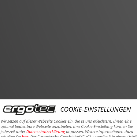
COOKIE-EINSTELLUNGEN
Wir setzen auf dieser Webseite Cookies ein, die es uns erleichtern, Ihnen eine
optimal bedienbare Webseite anzubieten. Ihre Cookie-Einstellung können Sie
jederzeit unter
Datenschutzerklärung
anpassen. Weitere Informationen dazu
erhalten Sie
hier
. Der Europäische Gerichtshof (EuGH) empfiehlt in einem Urteil