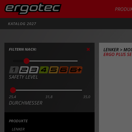
PRODUK
Suche
KATALOG 2027
FILTERN NACH:
LENKER
>
MOU
ERGO PLUS SER
SAFETY LEVEL
25,4
31,8
35,0
DURCHMESSER
PRODUKTE
LENKER