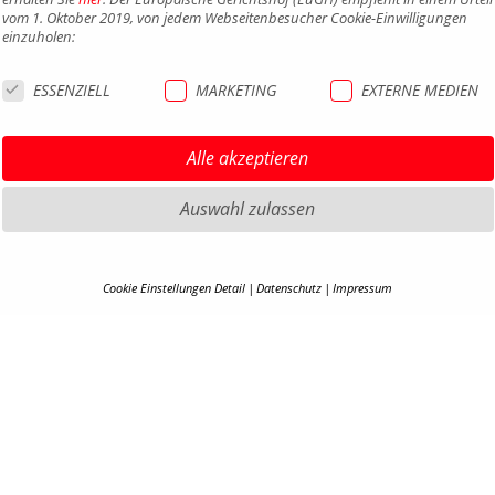
vom 1. Oktober 2019, von jedem Webseitenbesucher Cookie-Einwilligungen
einzuholen:
ESSENZIELL
MARKETING
EXTERNE MEDIEN
Alle akzeptieren
Auswahl zulassen
HIGHLIGHTS MTB
IMPRE
Cookie Einstellungen Detail
Datenschutz
Impressum
HIGHLIGHTS SATTEL UND
DATEN
COOKIE-DETAILS
SATTELSTÜTZEN
AGB
Hier finden Sie eine Übersicht über alle verwendeten Cookies. Ihre Cookie-
HIGHLIGHTS PEDALE
BARRIE
Einstellung können Sie jederzeit unter
Datenschutzerklärung
anpassen.
HIGHLIGHTS SPIEGEL
KONTA
HIGHLIGHTS COCKPIT
KARRIE
Alle akzeptieren