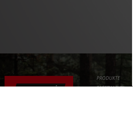
PRODUKTE
SAFETY LEVEL
ERGONOMIE
NEWS
DAS FAHRRAD RICHTIG
EINSTELLEN
SERVICE
UNTERNEHMEN
ERFAHRE MEHR >>