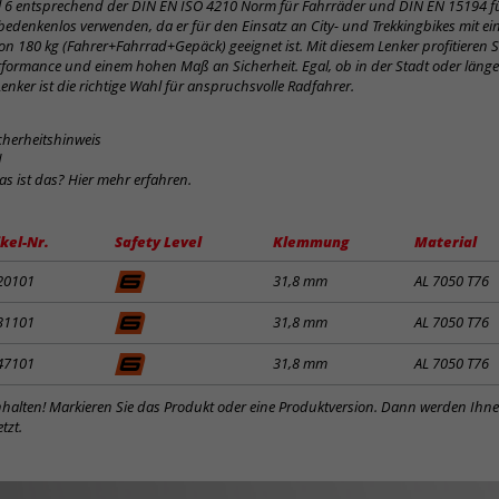
el 6 entsprechend der DIN EN ISO 4210 Norm für Fahrräder und DIN EN 15194 für
bedenkenlos verwenden, da er für den Einsatz an City- und Trekkingbikes mit 
n 180 kg (Fahrer+Fahrrad+Gepäck) geeignet ist. Mit diesem Lenker profitieren S
rformance und einem hohen Maß an Sicherheit. Egal, ob in der Stadt oder länge
Lenker ist die richtige Wahl für anspruchsvolle Radfahrer.
cherheitshinweis
d
was ist das? Hier mehr erfahren.
ikel-Nr.
Safety Level
Klemmung
Material
20101
31,8 mm
AL 7050 T76
31101
31,8 mm
AL 7050 T76
47101
31,8 mm
AL 7050 T76
inhalten! Markieren Sie das Produkt oder eine Produktversion. Dann werden Ihn
tzt.