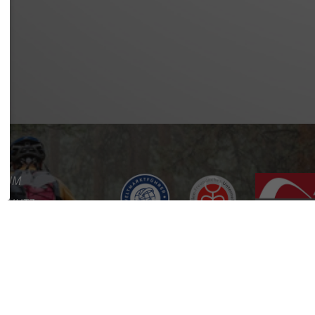
SSUM
SCHUTZ
REFREIHEIT
KT
RE