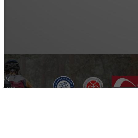
SSUM
SCHUTZ
REFREIHEIT
KT
RE