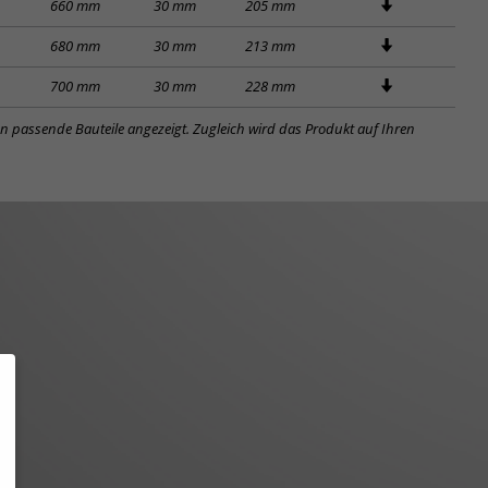
660 mm
30 mm
205 mm
680 mm
30 mm
213 mm
700 mm
30 mm
228 mm
en passende Bauteile angezeigt. Zugleich wird das Produkt auf Ihren