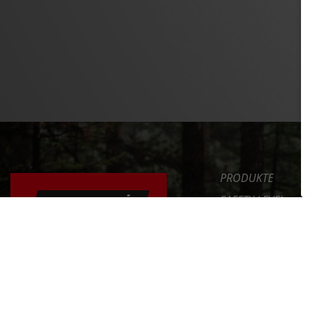
PRODUKTE
SAFETY LEVEL
ERGONOMIE
NEWS
DAS FAHRRAD RICHTIG
EINSTELLEN
SERVICE
UNTERNEHMEN
ERFAHRE MEHR >>