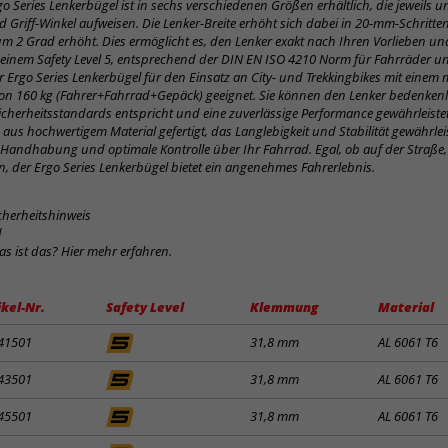
o Series Lenkerbügel ist in sechs verschiedenen Größen erhältlich, die jeweils u
d Griff-Winkel aufweisen. Die Lenker-Breite erhöht sich dabei in 20-mm-Schritte
 um 2 Grad erhöht. Dies ermöglicht es, den Lenker exakt nach Ihren Vorlieben u
einem Safety Level 5, entsprechend der DIN EN ISO 4210 Norm für Fahrräder 
der Ergo Series Lenkerbügel für den Einsatz an City- und Trekkingbikes mit einem
on 160 kg (Fahrer+Fahrrad+Gepäck) geeignet. Sie können den Lenker bedenken
icherheitsstandards entspricht und eine zuverlässige Performance gewährleistet.
aus hochwertigem Material gefertigt, das Langlebigkeit und Stabilität gewährleis
 Handhabung und optimale Kontrolle über Ihr Fahrrad. Egal, ob auf der Straße
n, der Ergo Series Lenkerbügel bietet ein angenehmes Fahrerlebnis.
cherheitshinweis
d
was ist das? Hier mehr erfahren.
ikel-Nr.
Safety Level
Klemmung
Material
41501
31,8 mm
AL 6061 T6
43501
31,8 mm
AL 6061 T6
45501
31,8 mm
AL 6061 T6