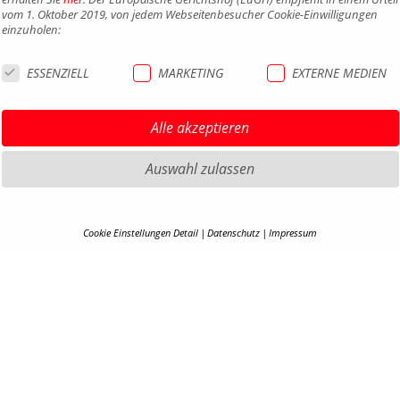
vom 1. Oktober 2019, von jedem Webseitenbesucher Cookie-Einwilligungen
einzuholen:
ESSENZIELL
MARKETING
EXTERNE MEDIEN
Alle akzeptieren
Auswahl zulassen
HIGHLIGHTS MTB
IMPRE
Cookie Einstellungen Detail
Datenschutz
Impressum
HIGHLIGHTS SATTEL UND
DATEN
COOKIE-DETAILS
SATTELSTÜTZEN
AGB
Hier finden Sie eine Übersicht über alle verwendeten Cookies. Ihre Cookie-
HIGHLIGHTS PEDALE
BARRIE
Einstellung können Sie jederzeit unter
Datenschutzerklärung
anpassen.
HIGHLIGHTS SPIEGEL
KONTA
HIGHLIGHTS COCKPIT
KARRIE
Alle akzeptieren