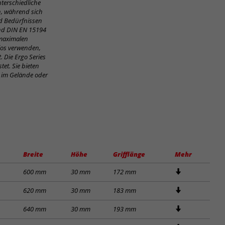
nterschiedliche
n, während sich
nd Bedürfnissen
und DIN EN 15194
 maximalen
los verwenden,
 Die Ergo Series
tet. Sie bieten
, im Gelände oder
Breite
Höhe
Grifflänge
Mehr
600 mm
30 mm
172 mm
620 mm
30 mm
183 mm
640 mm
30 mm
193 mm