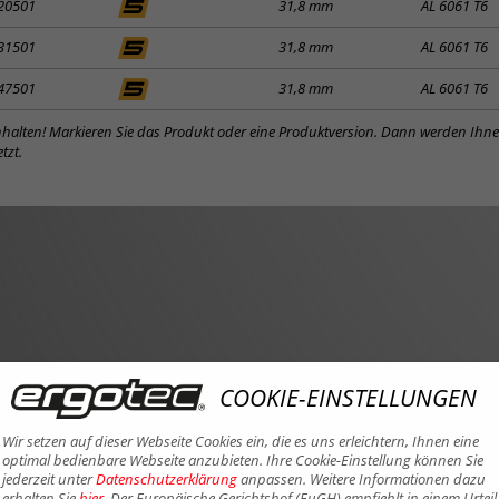
20501
31,8 mm
AL 6061 T6
31501
31,8 mm
AL 6061 T6
47501
31,8 mm
AL 6061 T6
inhalten! Markieren Sie das Produkt oder eine Produktversion. Dann werden Ihn
tzt.
COOKIE-EINSTELLUNGEN
Wir setzen auf dieser Webseite Cookies ein, die es uns erleichtern, Ihnen eine
optimal bedienbare Webseite anzubieten. Ihre Cookie-Einstellung können Sie
jederzeit unter
Datenschutzerklärung
anpassen. Weitere Informationen dazu
erhalten Sie
hier
. Der Europäische Gerichtshof (EuGH) empfiehlt in einem Urteil