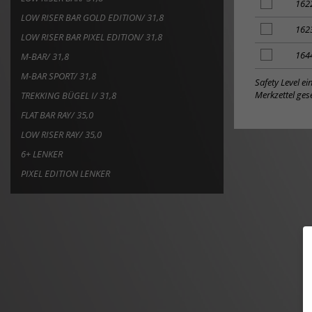
Merkzettel
Artikel
162
hinzufügen
zum
LOW RISER BAR GOLD EDITION/ 31,8
Merkzettel
Artikel
162
LOW RISER BAR PIXEL EDITION/ 31,8
hinzufügen
zum
Merkzettel
Artikel
164
M-BAR/ 31,8
hinzufügen
zum
M-BAR SPORT/ 31,8
Merkzettel
Safety Level e
hinzufügen
Merkzettel gese
TREKKING BÜGEL I/ 31,8
FLAT BAR RAY/ 35,0
LOW RISER RAY/ 35,0
6+ LENKER
PIXEL EDITION LENKER