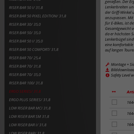
genießen. Der Erg
Lenkerbreiten un
RISER BAR 50 I/ 31,8
der Griff-Winkel
RISER BAR 50 PIXEL EDITION/ 31,8
anzupassen. Mit 
für E-Bikes, ist 
RISER BAR 30/ 35,0
Gesamtgewicht v
RISER BAR 50/ 35,0
da er höchsten S
Lenkerbügel sind 
RISER BAR 50 I/ 35,0
eine komfortable
RISER BAR 50 COMFORT/ 31,8
auf langen Toure
RISER BAR 70/ 25,4
Montage + Si
RISER BAR 70/ 31,8
Bilddownloa
RISER BAR 70/ 35,0
Safety Level 
RISER BAR 100/ 31,8
ERGO SERIES/ 31,8
Art
ERGO PLUS SERIES/ 31,8
Artikel
164
zum
LOW RISER BAR MCI 31,8
Merkzettel
Artikel
164
LOW RISER BAR SM 31,8
hinzufügen
zum
Merkzettel
Artikel
164
LOW RISER BAR I/ 31,8
hinzufügen
zum
LOW RISER BAR/ 31,8