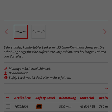
Sehr stabiler, komfortabler Lenker mit 35,0mm-Klemmdurchmesser. Die
Erhöhung sorgt für eine aufrechtere Sitzposition, was bei langen Fahrten
von Vorteil ist.
Montage + Sicherheitshinweis
Bilddownload
Safety Level was ist das? Hier mehr erfahren.
>>
Artikel-Nr.
Safety Level
Klemmung
Material
Breite
Artikel zum Merkzettel hinzufügen
16725001
35,0 mm
AL 6061 T6
780 mm