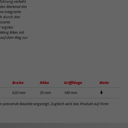
führung verleiht
ndes Merkmal des
e integrierte
ch durch den
esserte
 ergotec
ekking Bikes mit
b auf dem Weg zur
Breite
Höhe
Grifflänge
Mehr
620 mm
35 mm
180 mm
en passende Bauteile angezeigt. Zugleich wird das Produkt auf Ihren