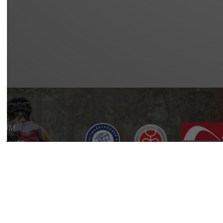
SSUM
SCHUTZ
REFREIHEIT
KT
RE