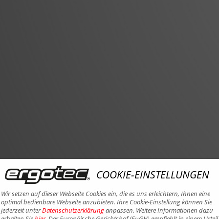
COOKIE-EINSTELLUNGEN
Wir setzen auf dieser Webseite Cookies ein, die es uns erleichtern, Ihnen eine
optimal bedienbare Webseite anzubieten. Ihre Cookie-Einstellung können Sie
jederzeit unter
Datenschutzerklärung
anpassen. Weitere Informationen dazu
erhalten Sie
hier
. Der Europäische Gerichtshof (EuGH) empfiehlt in einem Urteil