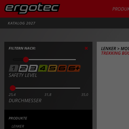
PRODUK
Suche
KATALOG 2027
FILTERN NACH:
LENKER
>
MOU
TREKKING BÜGE
SAFETY LEVEL
25,4
31,8
35,0
DURCHMESSER
PRODUKTE
LENKER