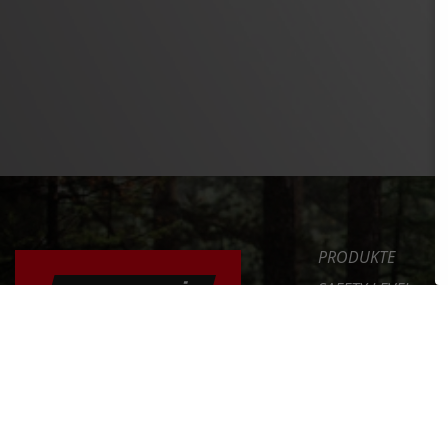
PRODUKTE
SAFETY LEVEL
ERGONOMIE
NEWS
DAS FAHRRAD RICHTIG
EINSTELLEN
SERVICE
UNTERNEHMEN
ERFAHRE MEHR >>