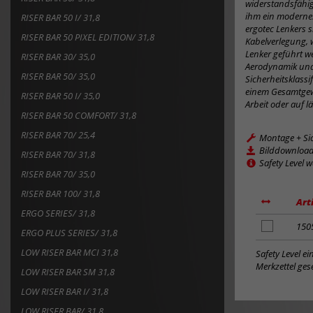
widerstandsfähig
ihm ein modernes
RISER BAR 50 I/ 31,8
ergotec Lenkers 
RISER BAR 50 PIXEL EDITION/ 31,8
Kabelverlegung, 
Lenker geführt w
RISER BAR 30/ 35,0
Aerodynamik und 
RISER BAR 50/ 35,0
Sicherheitsklassi
einem Gesamtgewi
RISER BAR 50 I/ 35,0
Arbeit oder auf l
RISER BAR 50 COMFORT/ 31,8
RISER BAR 70/ 25,4
Montage + Si
Bilddownloa
RISER BAR 70/ 31,8
Safety Level 
RISER BAR 70/ 35,0
RISER BAR 100/ 31,8
Art
ERGO SERIES/ 31,8
Artikel
150
ERGO PLUS SERIES/ 31,8
zum
Merkzettel
LOW RISER BAR MCI 31,8
Safety Level e
hinzufügen
Merkzettel gese
LOW RISER BAR SM 31,8
LOW RISER BAR I/ 31,8
LOW RISER BAR/ 31,8