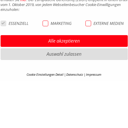
vom 1. Oktober 2019, von jedem Webseitenbesucher Cookie-Einwilligungen
einzuholen:
ESSENZIELL
MARKETING
EXTERNE MEDIEN
Alle akzeptieren
Auswahl zulassen
HIGHLIGHTS MTB
IMPRE
Cookie Einstellungen Detail
Datenschutz
Impressum
HIGHLIGHTS SATTEL UND
DATEN
COOKIE-DETAILS
SATTELSTÜTZEN
AGB
Hier finden Sie eine Übersicht über alle verwendeten Cookies. Ihre Cookie-
HIGHLIGHTS PEDALE
BARRIE
Einstellung können Sie jederzeit unter
Datenschutzerklärung
anpassen.
HIGHLIGHTS SPIEGEL
KONTA
HIGHLIGHTS COCKPIT
KARRIE
Alle akzeptieren