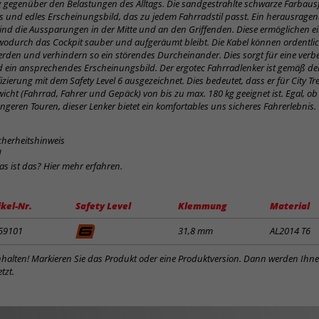
 gegenüber den Belastungen des Alltags. Die sandgestrahlte schwarze Farbaus
 und edles Erscheinungsbild, das zu jedem Fahrradstil passt. Ein herausrage
sind die Aussparungen in der Mitte und an den Griffenden. Diese ermöglichen ein
wodurch das Cockpit sauber und aufgeräumt bleibt. Die Kabel können ordentli
erden und verhindern so ein störendes Durcheinander. Dies sorgt für eine verb
ein ansprechendes Erscheinungsbild. Der ergotec Fahrradlenker ist gemäß der
fizierung mit dem Safety Level 6 ausgezeichnet. Dies bedeutet, dass er für City Tr
cht (Fahrrad, Fahrer und Gepäck) von bis zu max. 180 kg geeignet ist. Egal, o
ängeren Touren, dieser Lenker bietet ein komfortables uns sicheres Fahrerlebnis.
cherheitshinweis
d
was ist das? Hier mehr erfahren.
ikel-Nr.
Safety Level
Klemmung
Material
59101
31,8 mm
AL2014 T6
inhalten! Markieren Sie das Produkt oder eine Produktversion. Dann werden Ihn
tzt.