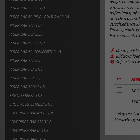
ansprechend, so
entlastet, was vo
RISER BAR 50 I/ 31,8
außerdem großzüg
RISER BAR 50 PIXEL EDITION/ 31,8
und Displays sich
verschiedenen Si
RISER BAR 30/ 35,0
Einsatzgebiete ge
RISER BAR 50/ 35,0
Funktionalität, L
RISER BAR 50 I/ 35,0
Montage + Si
RISER BAR 50 COMFORT/ 31,8
Bilddownloa
RISER BAR 70/ 25,4
Safety Level 
RISER BAR 70/ 31,8
RISER BAR 70/ 35,0
Arti
RISER BAR 100/ 31,8
Artikel
1241
ERGO SERIES/ 31,8
zum
Merkzettel
Artikel
1241
ERGO PLUS SERIES/ 31,8
hinzufügen
zum
LOW RISER BAR MCI 31,8
Merkzettel
Safety Level e
hinzufügen
Merkzettel gese
LOW RISER BAR SM 31,8
LOW RISER BAR I/ 31,8
LOW RISER BAR/ 31,8