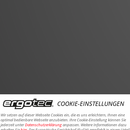
COOKIE-EINSTELLUNGEN
Wir setzen auf dieser Webseite Cookies ein, die es uns erleichtern, Ihnen eine
optimal bedienbare Webseite anzubieten. Ihre Cookie-Einstellung können Sie
jederzeit unter
Datenschutzerklärung
anpassen. Weitere Informationen dazu
erhalten Sie
hier
. Der Europäische Gerichtshof (EuGH) empfiehlt in einem Urteil