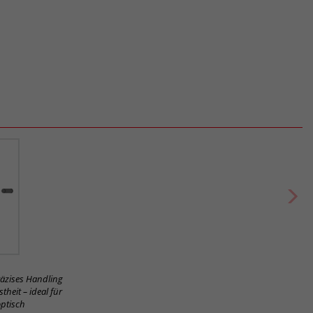
präzises Handling
heit – ideal für
optisch