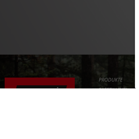
PRODUKTE
SAFETY LEVEL
ERGONOMIE
NEWS
DAS FAHRRAD RICHTIG
EINSTELLEN
SERVICE
UNTERNEHMEN
ERFAHRE MEHR >>