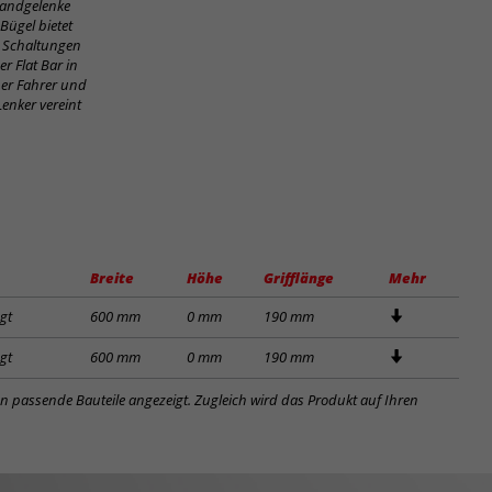
Handgelenke
Bügel bietet
, Schaltungen
r Flat Bar in
her Fahrer und
Lenker vereint
Breite
Höhe
Grifflänge
Mehr
gt
600 mm
0 mm
190 mm
gt
600 mm
0 mm
190 mm
en passende Bauteile angezeigt. Zugleich wird das Produkt auf Ihren