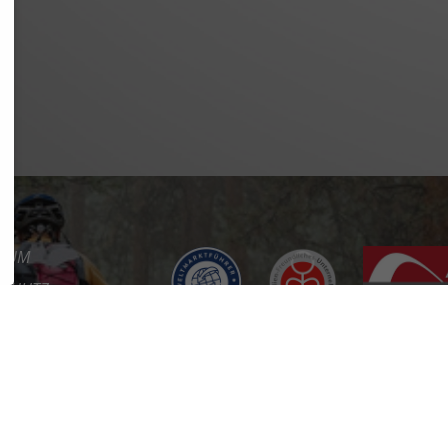
SSUM
SCHUTZ
REFREIHEIT
KT
RE