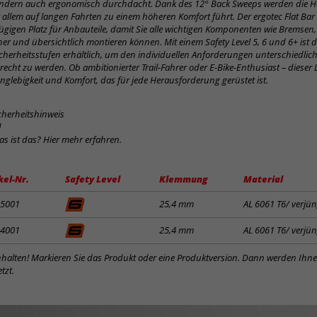
ndern auch ergonomisch durchdacht. Dank des 12° Back Sweeps werden die 
r allem auf langen Fahrten zu einem höheren Komfort führt. Der ergotec Flat Bar 
igen Platz für Anbauteile, damit Sie alle wichtigen Komponenten wie Bremsen
er und übersichtlich montieren können. Mit einem Safety Level 5, 6 und 6+ ist de
cherheitsstufen erhältlich, um den individuellen Anforderungen unterschiedlic
recht zu werden. Ob ambitionierter Trail-Fahrer oder E-Bike-Enthusiast – dieser 
anglebigkeit und Komfort, das für jede Herausforderung gerüstet ist.
cherheitshinweis
d
was ist das? Hier mehr erfahren.
kel-Nr.
Safety Level
Klemmung
Material
5001
25,4 mm
AL 6061 T6/ verjün
4001
25,4 mm
AL 6061 T6/ verjün
inhalten! Markieren Sie das Produkt oder eine Produktversion. Dann werden Ihn
tzt.