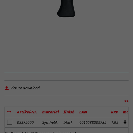
Picture download
>>
Artikel-Nr.
material
finish
EAN
RRP
more
add to notes
05375000
Synthetik
black
4016538003785
1.95