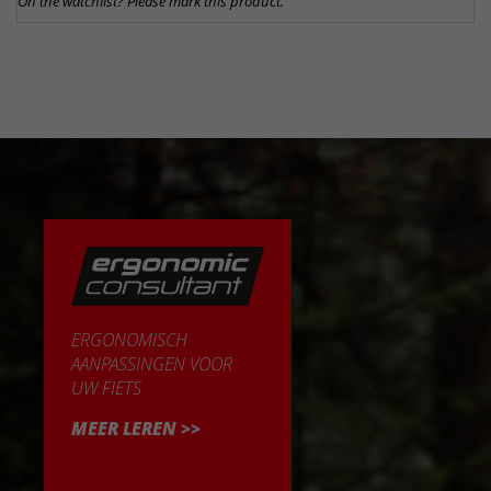
On the watchlist? Please mark this product.
ERGONOMISCH
AANPASSINGEN VOOR
UW FIETS
MEER LEREN >>