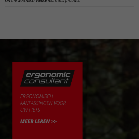
On the watchlist? Please mark this product.
ERGONOMISCH
AANPASSINGEN VOOR
UW FIETS
MEER LEREN >>