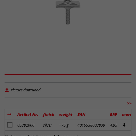
Picture download
>>
Artikel-Nr.
finish
weight
EAN
RRP
more
add to notes
05382000
silver
~75 g
4016538003839
4.95