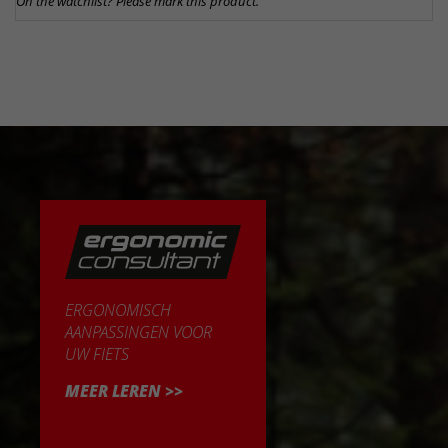
On the watchlist? Please mark this product.
ERGONOMISCH
AANPASSINGEN VOOR
UW FIETS
MEER LEREN >>