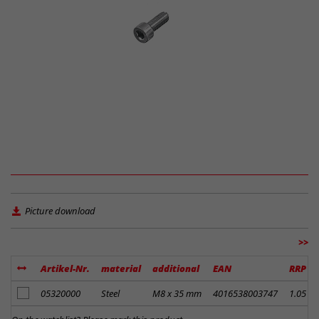
Picture download
>>
Artikel-Nr.
material
additional
EAN
RRP
add to notes
05320000
Steel
M8 x 35 mm
4016538003747
1.05